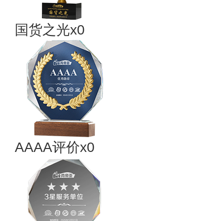
国货之光x0
AAAA评价x0