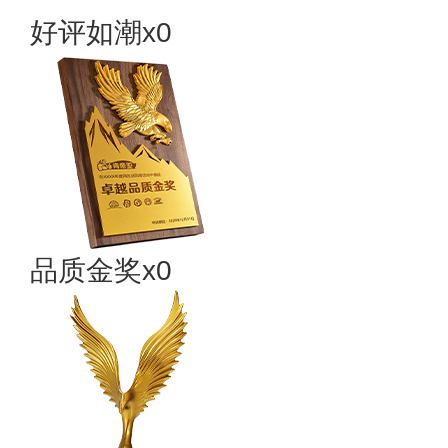
好评如潮x0
品质金奖x0