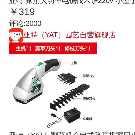
亚特 家用大功率电锯伐木锯220v 小
￥319
评论:2000
亚特（YAT）园艺自营旗舰店