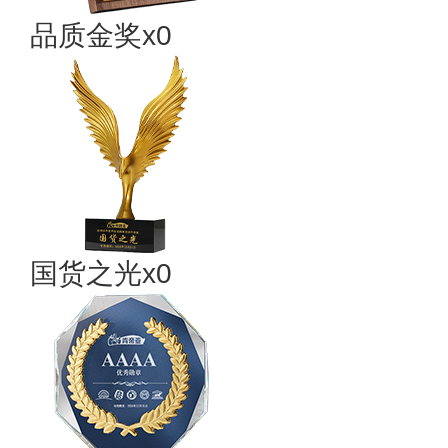
品质金奖x0
国货之光x0