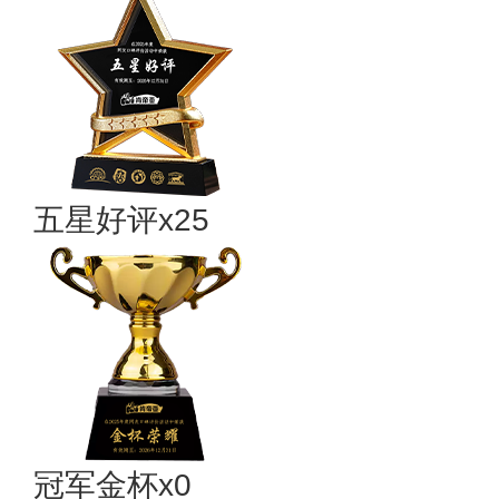
五星好评x25
冠军金杯x0