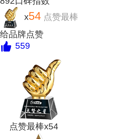
892
口碑指数
54
x
点赞最棒
给品牌点赞
559
点赞最棒x54