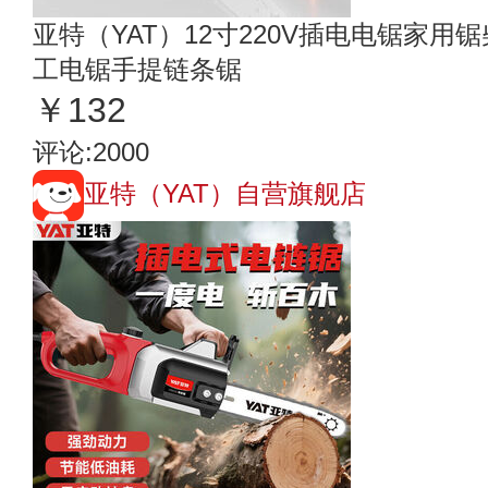
亚特（YAT）12寸220V插电电锯家
工电锯手提链条锯
￥132
评论:2000
亚特（YAT）自营旗舰店