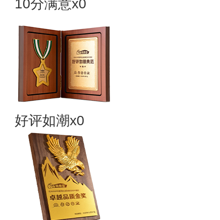
10分满意x0
好评如潮x0