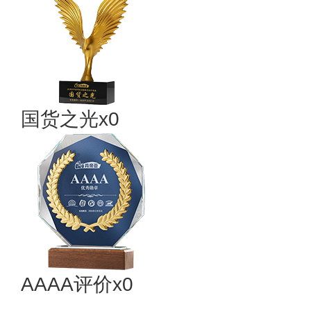
国货之光x0
AAAA评价x0