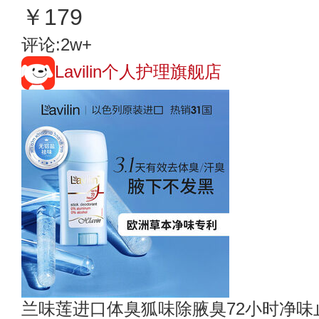
￥179
评论:2w+
Lavilin个人护理旗舰店
兰味莲进口体臭狐味除腋臭72小时净味