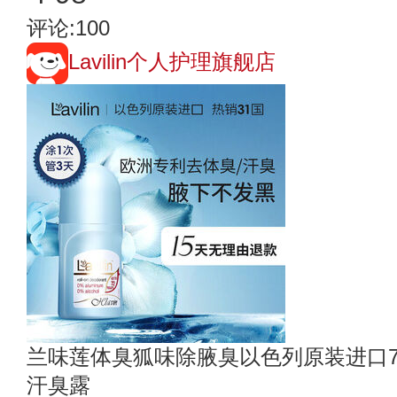
评论:100
Lavilin个人护理旗舰店
兰味莲体臭狐味除腋臭以色列原装进口
汗臭露