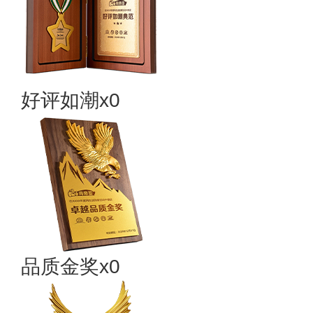
好评如潮x0
品质金奖x0