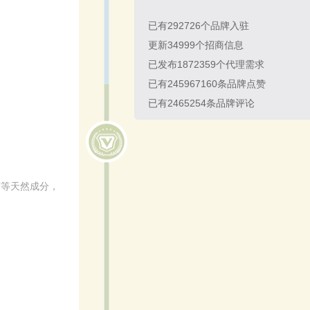
已有
292726
个品牌入驻
更新
34999
个招商信息
已发布
1872359
个代理需求
已有
245967160
条品牌点赞
已有
2465254
条品牌评论
茶等天然成分，