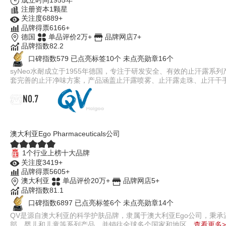
注册资本1颗星
关注度6889+
品牌得票6166+
德国
单品评价2万+
品牌网店7+
品牌指数82.2
口碑指数579
已点亮标签10个
未点亮勋章16个
syNeo水耐成立于1955年德国，专注于研发安全、有效的止汗露
套完善的止汗净味方案，产品涵盖止汗露喷雾、止汗露走珠、止汗干
NO.7
QV
澳大利亚Ego Pharmaceuticals公司
1个行业上榜十大品牌
关注度3419+
品牌得票5605+
澳大利亚
单品评价20万+
品牌网店5+
品牌指数81.1
口碑指数6897
已点亮标签6个
未点亮勋章14个
QV是源自澳大利亚的科学护肤品牌，隶属于澳大利亚Ego公司，秉
部、婴儿和儿童等系列产品，并销往全球多个国家和地区。
查看更多>