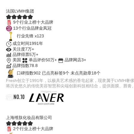
Fresh馥蕾诗
法国LVMH集团
9个行业上榜十大品牌
13个行业品牌金凤冠
行业先锋 x123
成立时间1991年
关注度7万+
品牌得票5万+
美国
单品评价50万+
品牌网店3+
品牌指数78.8
口碑指数902
已点亮标签9个
未点亮勋章18个
Fresh创立于1991年，以极具艺术感的香皂起家，现隶属于LV
将历史悠久的传统美容智慧和尖端创新科技相结合，提供面膜、唇膏
NO.10
LAVER
上海维肽化妆品有限公司
2个行业上榜十大品牌