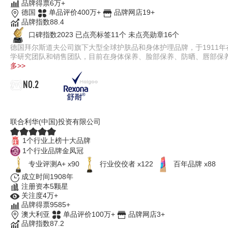
品牌得票6万+
德国
单品评价400万+
品牌网店19+
品牌指数88.4
口碑指数2023
已点亮标签11个
未点亮勋章16个
德国拜尔斯道夫公司旗下大型全球护肤品和身体护理品牌，于1911
学研究团队和销售团队，目前在身体保养、脸部保养、防晒、唇部保
多>>
NO.2
Rexona舒耐
联合利华(中国)投资有限公司
1个行业上榜十大品牌
1个行业品牌金凤冠
专业评测A+ x90
行业佼佼者 x122
百年品牌 x88
成立时间1908年
注册资本5颗星
关注度4万+
品牌得票9585+
澳大利亚
单品评价100万+
品牌网店3+
品牌指数87.2