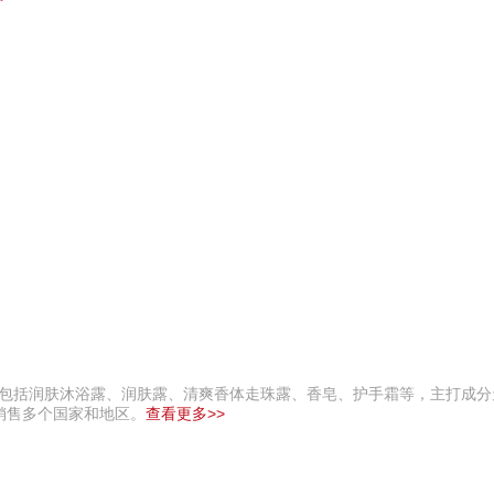
产品包括润肤沐浴露、润肤露、清爽香体走珠露、香皂、护手霜等，主打成
销售多个国家和地区。
查看更多>>
巧夺天工 400-189-090