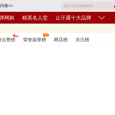
问卷>>
牌网购
精英名人堂
止汗露十大品牌
么品牌好〈2026〉
碑点赞榜
荣誉勋章榜
网店榜
关注榜
妮维雅、Rexona舒耐、Deonatulle、Lavilin、Adidas阿迪达
参考，想知道什么牌子的止汗露好？您可以多比较，选择自己满意的！止汗