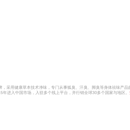
净味品牌，采用健康草本技术净味，专门从事狐臭、汗臭、脚臭等身体祛味产
15年进入中国市场，入驻多个线上平台，并行销全球30多个国家与地区。