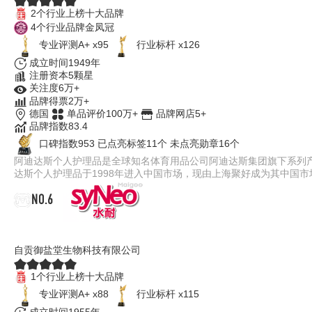
2个行业上榜十大品牌
4个行业品牌金凤冠
专业评测A+ x95
行业标杆 x126
成立时间1949年
注册资本5颗星
关注度6万+
品牌得票2万+
德国
单品评价100万+
品牌网店5+
品牌指数83.4
口碑指数953
已点亮标签11个
未点亮勋章16个
阿迪达斯个人护理品是全球知名体育用品公司阿迪达斯集团旗下系列
达斯个人护理品于1998年进入中国市场，现由上海聚好成为其中国
NO.6
syNeo水耐
自贡御盐堂生物科技有限公司
1个行业上榜十大品牌
专业评测A+ x88
行业标杆 x115
成立时间1955年