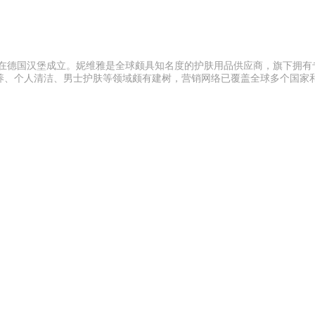
年在德国汉堡成立。妮维雅是全球颇具知名度的护肤用品供应商，旗下拥有
养、个人清洁、男士护肤等领域颇有建树，营销网络已覆盖全球多个国家