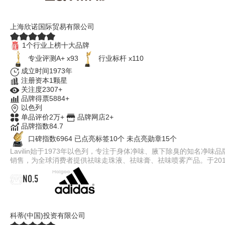
Lavilin
上海欣诺国际贸易有限公司
1个行业上榜十大品牌
专业评测A+ x93
行业标杆 x110
成立时间1973年
注册资本1颗星
关注度2307+
品牌得票5884+
以色列
单品评价2万+
品牌网店2+
品牌指数84.7
口碑指数6964
已点亮标签10个
未点亮勋章15个
Lavilin始于1973年以色列，专注于身体净味、腋下除臭的知名
销售，为全球消费者提供祛味走珠液、祛味膏、祛味喷雾产品。于20
NO.5
Adidas阿迪达斯
科蒂(中国)投资有限公司