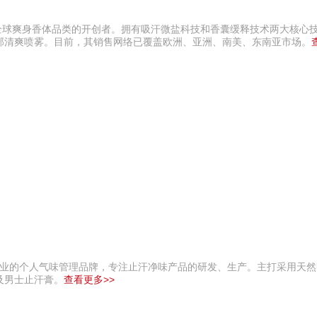
，是全球爽身香体品类的开创者。拥有吸汗微盐科技和香囊缓释技术两大核心
部清爽喷雾。目前，其销售网络已覆盖欧洲、亚洲、南美、东南亚市场。
比克旗下专业的个人气味管理品牌，专注止汗净味产品的研发、生产。主打采用天
及男士止汗膏。
查看更多>>