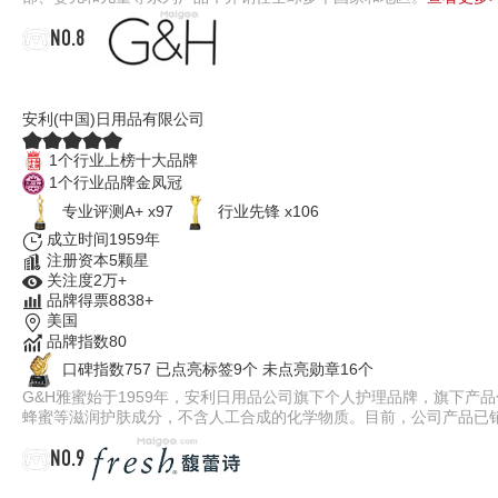
NO.8
G&H雅蜜
安利(中国)日用品有限公司
1个行业上榜十大品牌
1个行业品牌金凤冠
专业评测A+ x97
行业先锋 x106
成立时间1959年
注册资本5颗星
关注度2万+
品牌得票8838+
美国
品牌指数80
口碑指数757
已点亮标签9个
未点亮勋章16个
G&H雅蜜始于1959年，安利日用品公司旗下个人护理品牌，旗下
蜂蜜等滋润护肤成分，不含人工合成的化学物质。目前，公司产品已
NO.9