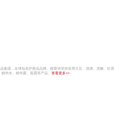
MH奢侈品集团，全球知名护肤品品牌。馥蕾诗坚持采用大豆、清酒、澄糖、红
、精华水、精华露、面霜等产品。
查看更多>>