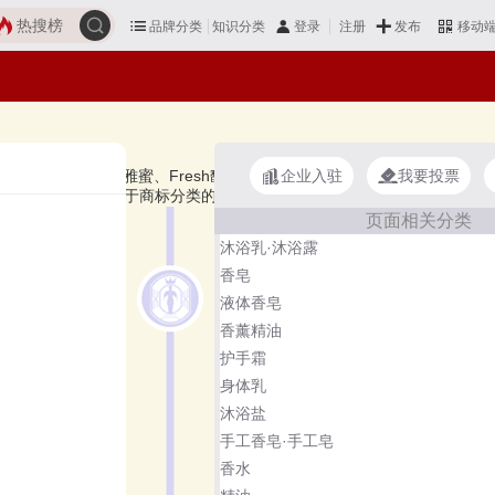
热搜榜
品牌分类
知识分类
发布
登录
注册
移动
企业入驻
我要投票
斯、syNeo水耐、QV、G&H雅蜜、Fresh馥蕾诗、LAVER等，上榜止汗露十大
露品牌主要属于商标分类的第3类。榜单更新时间：2026年07月18
页面相关分类
沐浴乳·沐浴露
香皂
液体香皂
香薰精油
护手霜
身体乳
沐浴盐
手工香皂·手工皂
香水