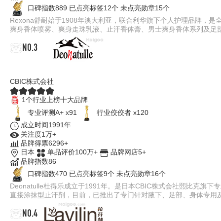
口碑指数889
已点亮标签12个
未点亮勋章15个
Rexona舒耐始于1908年澳大利亚，联合利华旗下个人护理品牌
爽身香体喷雾、爽身走珠乳液、止汗香体膏、男士爽身香体系列及足
NO.3
Deonatulle
CBIC株式会社
1个行业上榜十大品牌
专业评测A+ x91
行业佼佼者 x120
成立时间1991年
关注度1万+
品牌得票6296+
日本
单品评价100万+
品牌网店5+
品牌指数86
口碑指数470
已点亮标签9个
未点亮勋章16个
Deonatulle杜得乐成立于1991年。是日本CBIC株式会社熙
直接涂抹型止汗剂，目前，已推出了专门针对腋下、足部、身体专用
NO.4