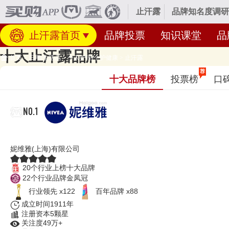
止汗露
品牌知名度调研
止汗露首页
品牌投票
知识课堂
品
十大止汗露品牌
首页
>
日用/生活品
>
个人护理/个护健康
>
止汗露
止汗露品牌排行榜，止汗膏-止汗喷雾-止汗香体露品牌，止汗露什
荐
十大品牌榜
投票榜
口
经专业研究评测的2026年
止汗露十大品牌名单
发布啦！居前十的有：NIVEA
品牌名单的是口碑好或知名度高、有实力的品牌，排名不分先后，仅供借鉴
NO.1
NIVEA妮维雅
妮维雅(上海)有限公司
20个行业上榜十大品牌
22个行业品牌金凤冠
行业领先 x122
百年品牌 x88
成立时间1911年
注册资本5颗星
关注度49万+