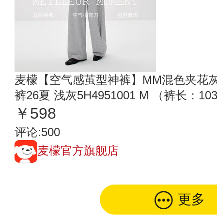
麦檬【空气感茧型神裤】MM混色夹花灰
裤26夏 浅灰5H4951001 M （裤长：10
￥598
评论:500
麦檬官方旗舰店
更多