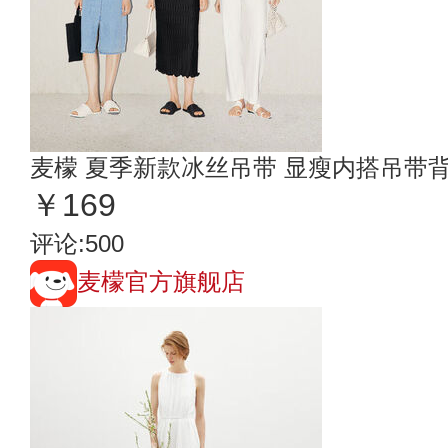
麦檬 夏季新款冰丝吊带 显瘦内搭吊带
￥169
评论:500
麦檬官方旗舰店