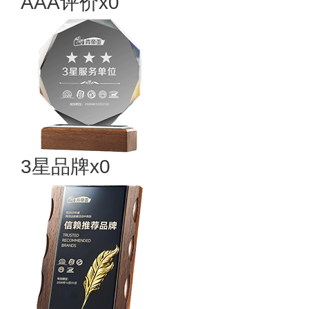
AAA评价x0
3星品牌x0