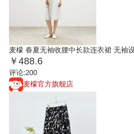
麦檬 春夏无袖收腰中长款连衣裙 无袖
￥488.6
评论:200
麦檬官方旗舰店