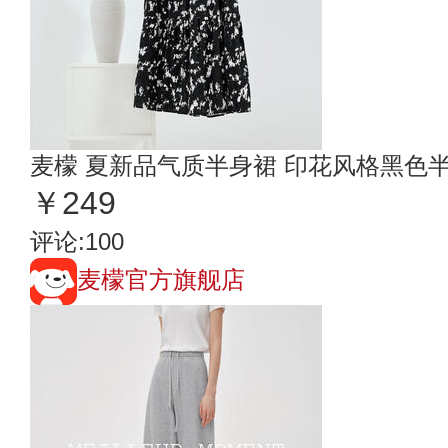
麦檬 夏新品气质半身裙 印花风格黑色
￥249
评论:100
麦檬官方旗舰店