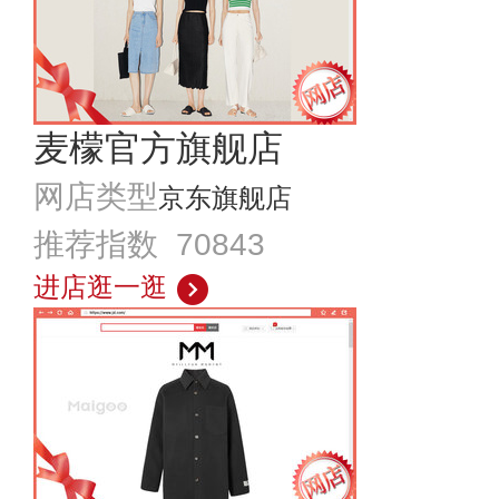
麦檬官方旗舰店
网店类型
京东旗舰店
推荐指数 70843
进店逛一逛