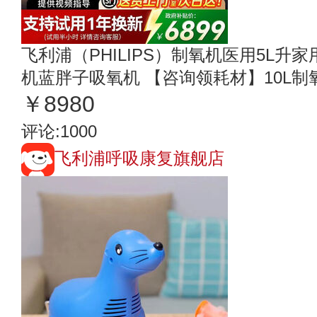
飞利浦（PHILIPS）制氧机医用5L
机蓝胖子吸氧机 【咨询领耗材】10L制氧机O
￥8980
评论:1000
飞利浦呼吸康复旗舰店