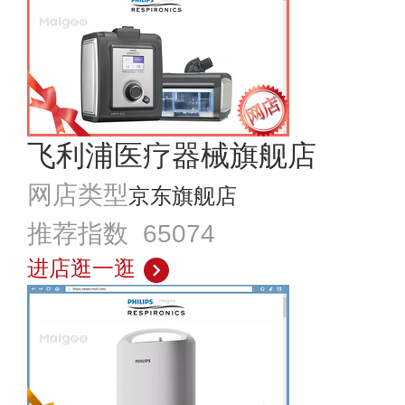
飞利浦医疗器械旗舰店
网店类型
京东旗舰店
推荐指数 65074
进店逛一逛