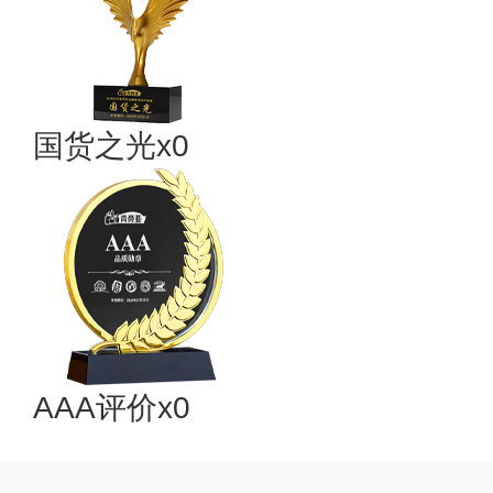
国货之光x0
AAA评价x0