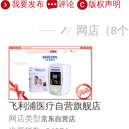
我要发布
评论
版权声明
网店（8
飞利浦医疗自营旗舰店
网店类型
京东自营店