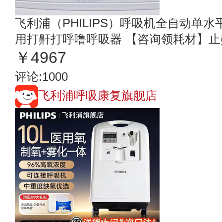
飞利浦（PHILIPS）呼吸机全自动单
用打鼾打呼噜呼吸器 【咨询领耗材】止鼾呼
￥4967
评论:1000
飞利浦呼吸康复旗舰店