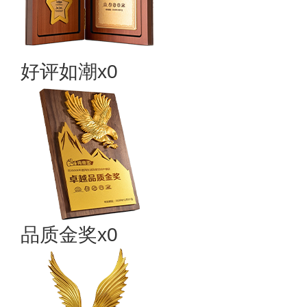
好评如潮x0
品质金奖x0