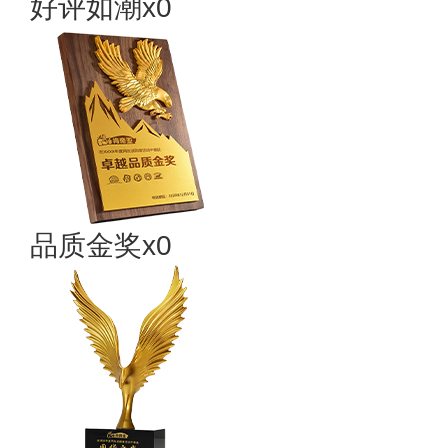
好评如潮x0
品质金奖x0