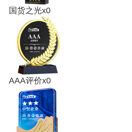
国货之光x0
AAA评价x0