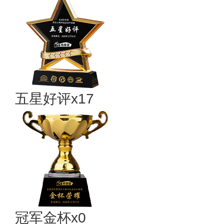
五星好评x17
冠军金杯x0