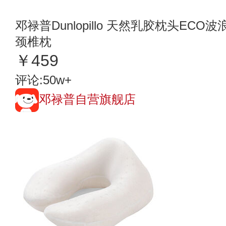
邓禄普Dunlopillo 天然乳胶枕头EC
颈椎枕
￥459
评论:50w+
邓禄普自营旗舰店