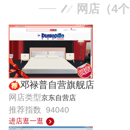
网店（4
邓禄普自营旗舰店
网店类型
京东自营店
推荐指数 94040
进店逛一逛