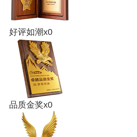
好评如潮x0
品质金奖x0