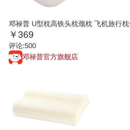
邓禄普 U型枕高铁头枕颈枕 飞机旅行
￥369
评论:500
邓禄普官方旗舰店