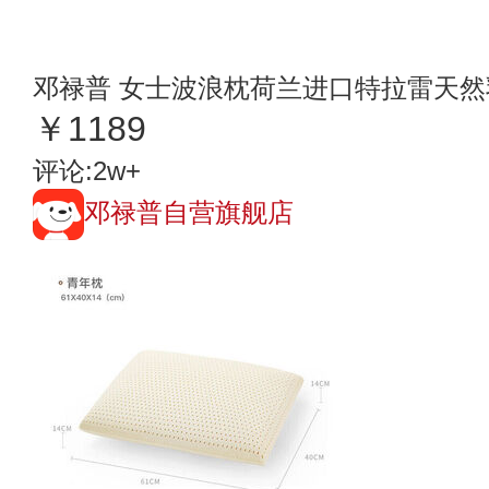
邓禄普 女士波浪枕荷兰进口特拉雷天然
￥1189
评论:2w+
邓禄普自营旗舰店