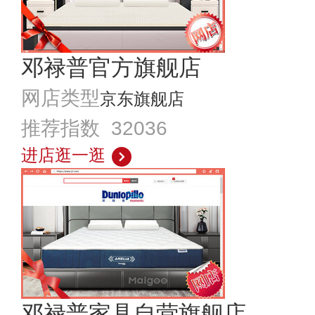
邓禄普官方旗舰店
网店类型
京东旗舰店
推荐指数 32036
进店逛一逛
邓禄普家具自营旗舰店