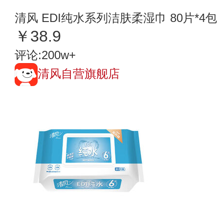
清风 EDI纯水系列洁肤柔湿巾 80片*4包
￥38.9
评论:200w+
清风自营旗舰店