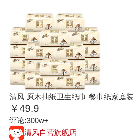
清风 原木抽纸卫生纸巾 餐巾纸家庭装
￥49.9
评论:300w+
清风自营旗舰店