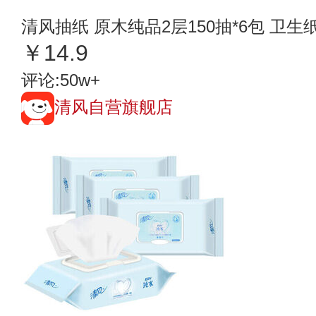
清风抽纸 原木纯品2层150抽*6包 卫
￥14.9
评论:50w+
清风自营旗舰店