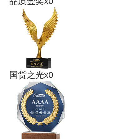
品质金奖x0
国货之光x0