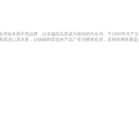
全球知名面巾纸品牌，以卓越的品质成为面纸的代名词，于1950年生产
选美国进口原木浆，以细腻和柔软的产品广受消费者欢迎，其销售网络覆盖全