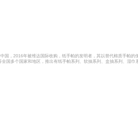
年进入中国，2016年被维达国际收购，纸手帕的发明者，其以替代棉质手帕
等全国多个国家和地区，推出有纸手帕系列、软抽系列、盒抽系列、湿巾