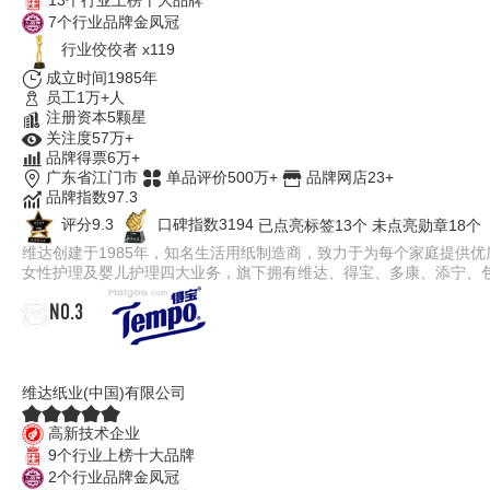
7个行业品牌金凤冠
行业佼佼者 x119
成立时间1985年
员工1万+人
注册资本5颗星
关注度57万+
品牌得票6万+
广东省江门市
单品评价500万+
品牌网店23+
品牌指数97.3
评分9.3
口碑指数3194
已点亮标签13个
未点亮勋章18个
维达创建于1985年，知名生活用纸制造商，致力于为每个家庭提供
女性护理及婴儿护理四大业务，旗下拥有维达、得宝、多康、添宁、包大
NO.3
Tempo得宝
维达纸业(中国)有限公司
高新技术企业
9个行业上榜十大品牌
2个行业品牌金凤冠