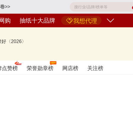
卷>>
网购
抽纸十大品牌
我想代理
〈2026〉
碑点赞榜
荣誉勋章榜
网店榜
关注榜
、维达Vinda、Tempo得宝、Kleenex舒洁、清风、心相印、nepia妮
想知道什么牌子的抽纸好？您可以多比较，选择自己满意的！抽纸品牌主要属