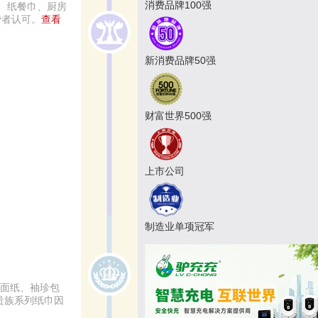
消费品牌100强
、纸餐巾、厨房
费者认可。
查看
新消费品牌50强
财富世界500强
上市公司
制造业单项冠军
装面纸、袖珍包
贵族系列纸巾因