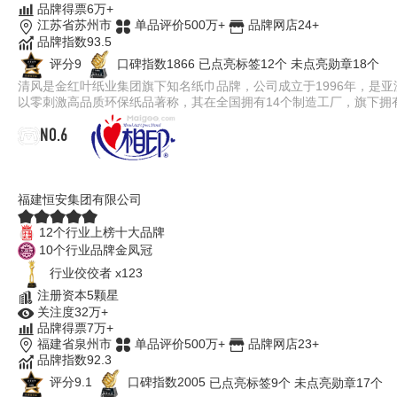
品牌得票6万+
江苏省苏州市
单品评价500万+
品牌网店24+
品牌指数93.5
评分9
口碑指数1866
已点亮标签12个
未点亮勋章18个
清风是金红叶纸业集团旗下知名纸巾品牌，公司成立于1996年，是
以零刺激高品质环保纸品著称，其在全国拥有14个制造工厂，旗下拥
NO.6
心相印
福建恒安集团有限公司
12个行业上榜十大品牌
10个行业品牌金凤冠
行业佼佼者 x123
注册资本5颗星
关注度32万+
品牌得票7万+
福建省泉州市
单品评价500万+
品牌网店23+
品牌指数92.3
评分9.1
口碑指数2005
已点亮标签9个
未点亮勋章17个