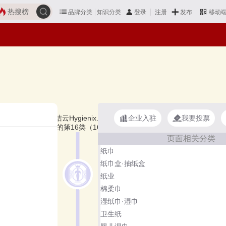
热搜榜
品牌分类
知识分类
发布
登录
注册
移动
企业入驻
我要投票
飘、elleair爱璐儿、洁云Hygienix、斑布BABO等，上榜抽纸十大品牌
于商标分类的第16类（1603群组）。榜单更新时间：2026年07月
页面相关分类
纸巾
纸巾盒·抽纸盒
纸业
棉柔巾
湿纸巾·湿巾
卫生纸