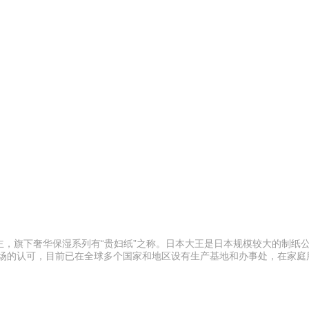
板材 020-84900747
驴充充 0797-966999
，旗下奢华保湿系列有“贵妇纸”之称。日本大王是日本规模较大的制纸
市场的认可，目前已在全球多个国家和地区设有生产基地和办事处，在家庭