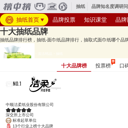
抽纸
品牌知名度调研问
抽纸首页
品牌投票
知识课堂
品牌
十大抽纸品牌
抽纸品牌排行榜，抽纸-面巾纸品牌排行，抽取式面巾纸哪个品牌好
首页
>
日用/生活品
>
清洁/纸品
>
抽纸
荐
十大品牌榜
投票榜
口
经专业研究评测的2026年
抽纸十大品牌名单
发布啦！居前十的有：洁柔C&S
单的是口碑好或知名度高、有实力的品牌，排名不分先后，仅供借鉴参考，
NO.1
洁柔C&S
中顺洁柔纸业股份有限公司
深交所上市公司
标准起草单位
13个行业上榜十大品牌