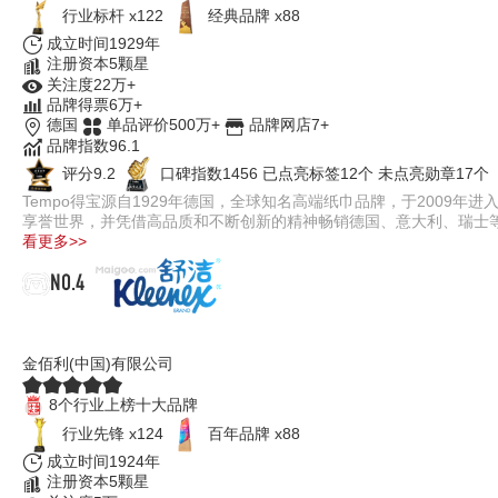
行业标杆 x122
经典品牌 x88
成立时间1929年
注册资本5颗星
关注度22万+
品牌得票6万+
德国
单品评价500万+
品牌网店7+
品牌指数96.1
评分9.2
口碑指数1456
已点亮标签12个
未点亮勋章17个
Tempo得宝源自1929年德国，全球知名高端纸巾品牌，于2009
享誉世界，并凭借高品质和不断创新的精神畅销德国、意大利、瑞士
看更多>>
NO.4
Kleenex舒洁
金佰利(中国)有限公司
8个行业上榜十大品牌
行业先锋 x124
百年品牌 x88
成立时间1924年
注册资本5颗星