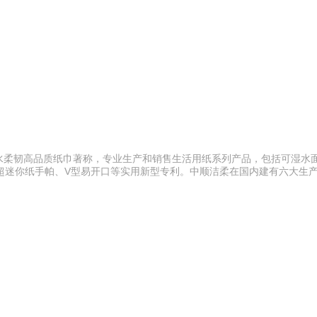
锁水柔韧高品质纸巾著称，专业生产和销售生活用纸系列产品，包括可湿水
，拥有超迷你纸手帕、V型易开口等实用新型专利。中顺洁柔在国内建有六大生