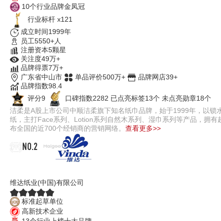
10个行业品牌金凤冠
行业标杆 x121
成立时间1999年
员工5550+人
注册资本5颗星
关注度49万+
品牌得票7万+
广东省中山市
单品评价500万+
品牌网店39+
品牌指数98.4
评分9
口碑指数2282
已点亮标签13个
未点亮勋章18个
洁柔是A股上市公司中顺洁柔旗下知名纸巾品牌，始于1999年，以
纸，主打Face系列、Lotion系列自然木系列、湿巾系列等产品
布全国的近700个经销商的营销网络。
查看更多>>
NO.2
维达Vinda
维达纸业(中国)有限公司
标准起草单位
高新技术企业
13个行业上榜十大品牌