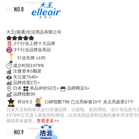
NO.8
elleair爱璐儿
大王(南通)生活用品有限公司
伟业ENF
2个行业上榜十大品牌
3个行业品牌金凤冠
行业先锋 x105
成立时间1979年
注册资本5颗星
关注度7540+
品牌得票2万+
日本
单品评价50万+
品牌网店3+
品牌指数90
评分9.2
口碑指数798
已点亮标签10个
未点亮勋章17个
日本大王制纸株式会社所属品牌，以面纸、厨房用纸。湿巾等品类为主
1979年正式进入家庭用纸领域，以优良的品质和完善的服务而深受
领域享有盛誉。
查看更多>>
NO.9