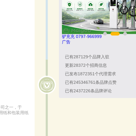
亚通Aton 400-636-1218
广告
已有
287129
个品牌入驻
更新
28372
个招商信息
已发布
1872351
个代理需求
已有
245346761
条品牌点赞
已有
2437226
条品牌评论
公司之一，于
用纸和包装用纸