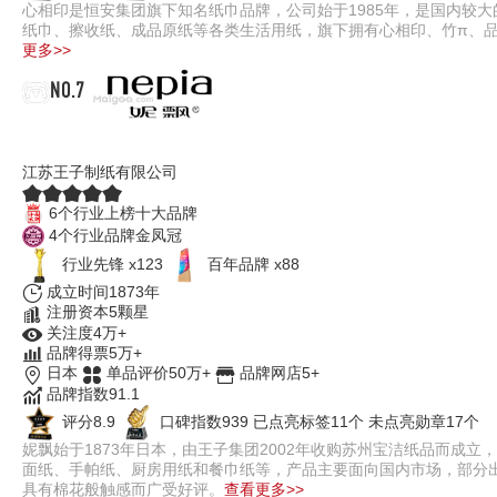
心相印是恒安集团旗下知名纸巾品牌，公司始于1985年，是国内较
纸巾、擦收纸、成品原纸等各类生活用纸，旗下拥有心相印、竹π、
更多>>
NO.7
nepia妮飘
江苏王子制纸有限公司
6个行业上榜十大品牌
4个行业品牌金凤冠
行业先锋 x123
百年品牌 x88
成立时间1873年
注册资本5颗星
关注度4万+
品牌得票5万+
日本
单品评价50万+
品牌网店5+
品牌指数91.1
评分8.9
口碑指数939
已点亮标签11个
未点亮勋章17个
妮飘始于1873年日本，由王子集团2002年收购苏州宝洁纸品而成
面纸、手帕纸、厨房用纸和餐巾纸等，产品主要面向国内市场，部分
具有棉花般触感而广受好评。
查看更多>>