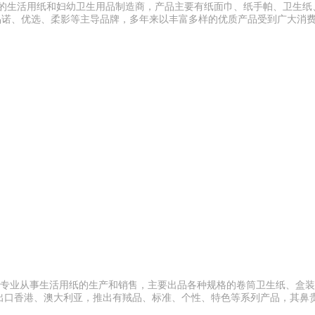
大的生活用纸和妇幼卫生用品制造商，产品主要有纸面巾、纸手帕、卫生纸
品诺、优选、柔影等主导品牌，多年来以丰富多样的优质产品受到广大消
立，专业从事生活用纸的生产和销售，主要出品各种规格的卷筒卫生纸、盒
出口香港、澳大利亚，推出有羢品、标准、个性、特色等系列产品，其鼻