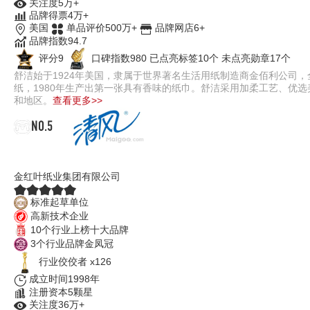
关注度5万+
品牌得票4万+
美国
单品评价500万+
品牌网店6+
品牌指数94.7
评分9
口碑指数980
已点亮标签10个
未点亮勋章17个
舒洁始于1924年美国，隶属于世界著名生活用纸制造商金佰利公司，
纸，1980年生产出第一张具有香味的纸巾。舒洁采用加柔工艺、优
和地区。
查看更多>>
NO.5
清风
金红叶纸业集团有限公司
标准起草单位
高新技术企业
10个行业上榜十大品牌
3个行业品牌金凤冠
行业佼佼者 x126
成立时间1998年
注册资本5颗星
关注度36万+