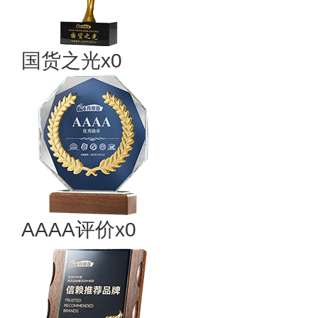
国货之光x0
AAAA评价x0