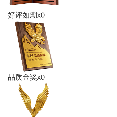
好评如潮x0
品质金奖x0