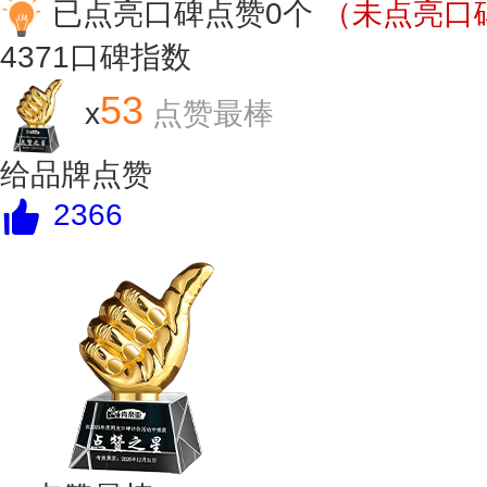
已点亮口碑点赞0个
（未点亮口碑
4371
口碑指数
53
x
点赞最棒
给品牌点赞
2366