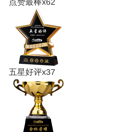
点赞最棒x62
五星好评x37