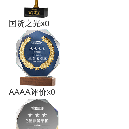
国货之光x0
AAAA评价x0