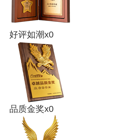
好评如潮x0
品质金奖x0