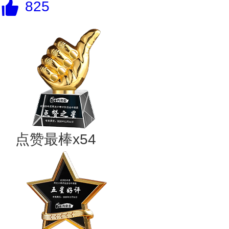
825
点赞最棒x54