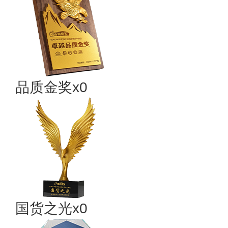
品质金奖x0
国货之光x0