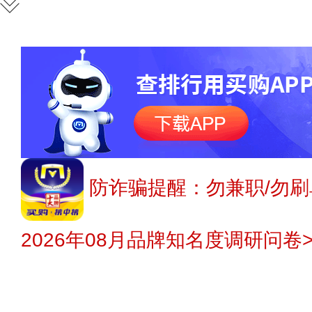
防诈骗提醒：勿兼职/勿刷
2026年08月品牌知名度调研问卷>