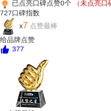
已点亮口碑点赞0个
（未点亮口碑
727
口碑指数
7
x
点赞最棒
给品牌点赞
377