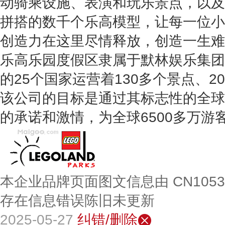
动骑乘设施、表演和玩乐景点，以及由
拼搭的数千个乐高模型，让每一位小
创造力在这里尽情释放，创造一生难
乐高乐园度假区隶属于默林娱乐集团
的25个国家运营着130多个景点、
该公司的目标是通过其标志性的全球
的承诺和激情，为全球6500多万游
本企业品牌页面图文信息由 CN105
存在信息错误陈旧未更新
2025-05-27
纠错/删除