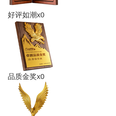
好评如潮x0
品质金奖x0