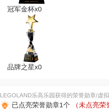
冠军金杯x0
品牌之星x0
LEGOLAND乐高乐园获得的荣誉勋章/虚
已点亮荣誉勋章1个
（未点亮荣誉