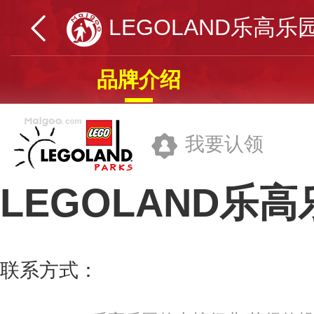
LEGOLAND乐高乐
品牌介绍
我要认领
LEGOLAND乐高
默林娱乐集团
联系方式：
400-088-9988
更多>>