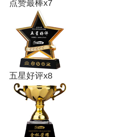
点赞最棒x7
五星好评x8