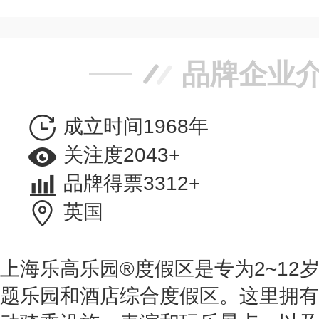
品牌企业
成立时间1968年
关注度2043+
品牌得票3312+
英国
上海乐高乐园®度假区是专为2~12
题乐园和酒店综合度假区。这里拥有