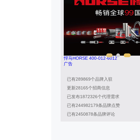
悍马HORSE 400-012-6012
广告
已有
289869
个品牌入驻
更新
28165
个招商信息
已发布
1872326
个代理需求
已有
244982179
条品牌点赞
已有
2450878
条品牌评论