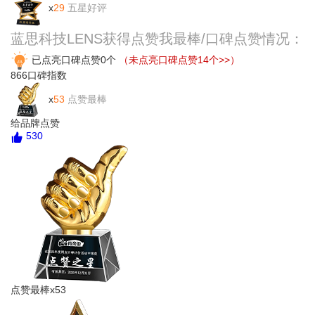
x
29
五星好评
蓝思科技LENS获得点赞我最棒/口碑点赞情况：
已点亮口碑点赞0个
（未点亮口碑点赞14个>>）
866
口碑指数
x
53
点赞最棒
给品牌点赞
530
点赞最棒x53