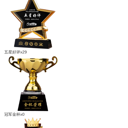
五星好评x29
冠军金杯x0