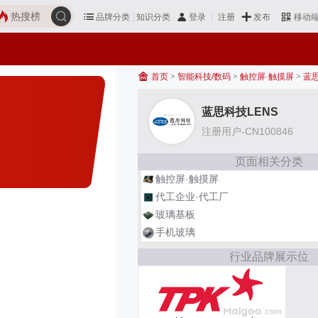
热搜榜
品牌分类
知识分类
发布
登录
注册
移动
首页
>
智能科技/数码
>
触控屏·触摸屏
>
蓝思
蓝思科技LENS
注册用户-CN100846
页面相关分类
触控屏·触摸屏
代工企业·代工厂
玻璃基板
手机玻璃
行业品牌展示位