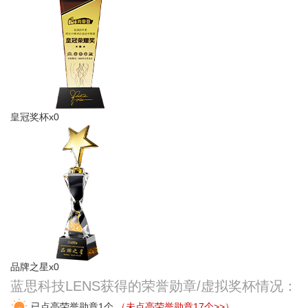
皇冠奖杯x0
品牌之星x0
蓝思科技LENS获得的荣誉勋章/虚拟奖杯情况：
已点亮荣誉勋章1个
（未点亮荣誉勋章17个>>）