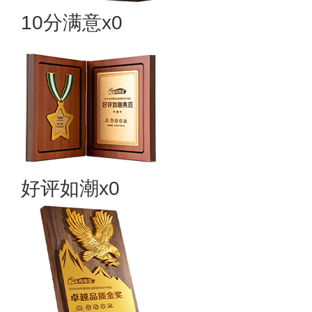
10分满意x0
好评如潮x0