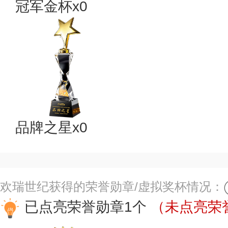
冠军金杯x0
品牌之星x0
欢瑞世纪获得的荣誉勋章/虚拟奖杯情况：
已点亮荣誉勋章1个
（未点亮荣誉