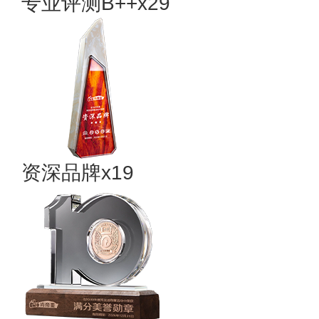
专业​评测B++x29
资深品牌x19