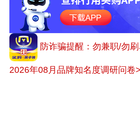
防诈骗提醒：勿兼职/勿刷
2026年08月品牌知名度调研问卷>