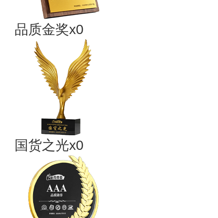
品质金奖x0
国货之光x0