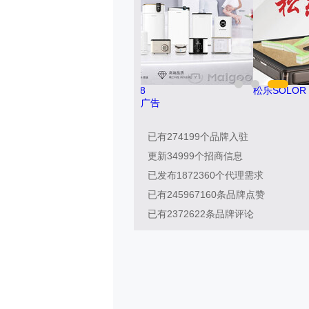
冰尊BENSHION 4008-276-278
广告
已有
274199
个品牌入驻
更新
34999
个招商信息
已发布
1872360
个代理需求
已有
245967160
条品牌点赞
已有
2372622
条品牌评论