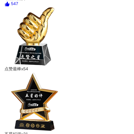
547
点赞最棒x54