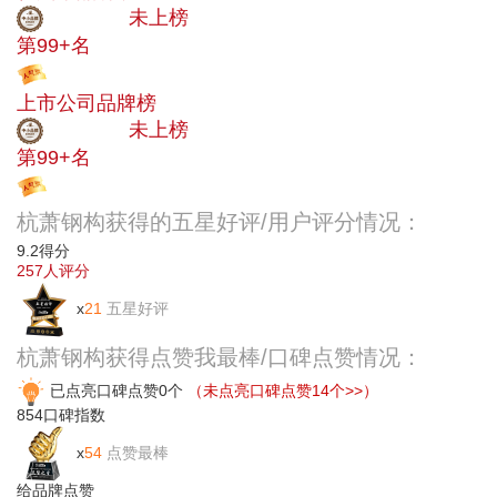
中小品牌
未上榜
第99+名
投票
上市公司品牌榜
中小品牌
未上榜
第99+名
投票
杭萧钢构获得的五星好评/用户评分情况：
9.2
得分
257
人评分
x
21
五星好评
杭萧钢构获得点赞我最棒/口碑点赞情况：
已点亮口碑点赞0个
（未点亮口碑点赞14个>>）
854
口碑指数
x
54
点赞最棒
给品牌点赞