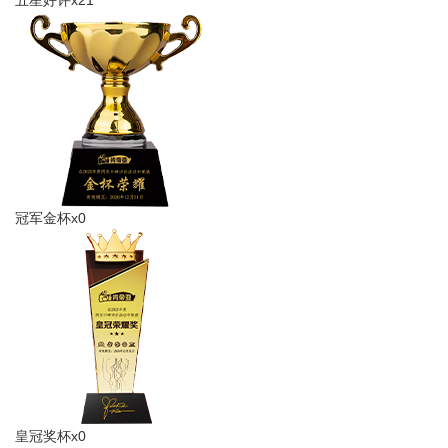
五星好评x21
冠军金杯x0
皇冠奖杯x0