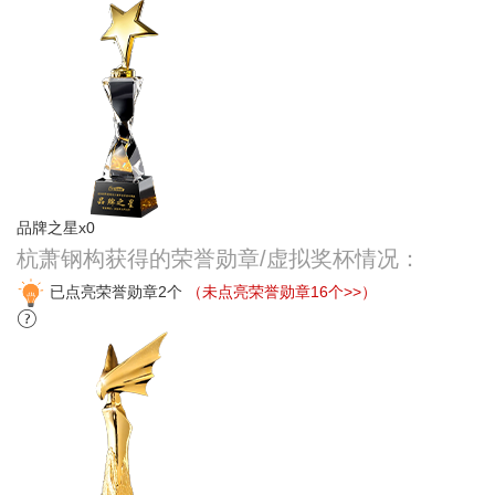
品牌之星x0
杭萧钢构获得的荣誉勋章/虚拟奖杯情况：
已点亮荣誉勋章2个
（未点亮荣誉勋章16个>>）