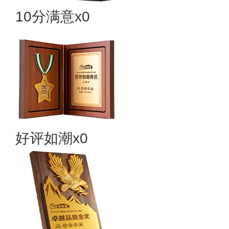
10分满意x0
好评如潮x0