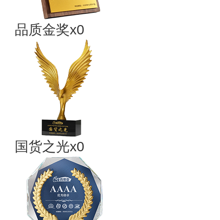
品质金奖x0
国货之光x0