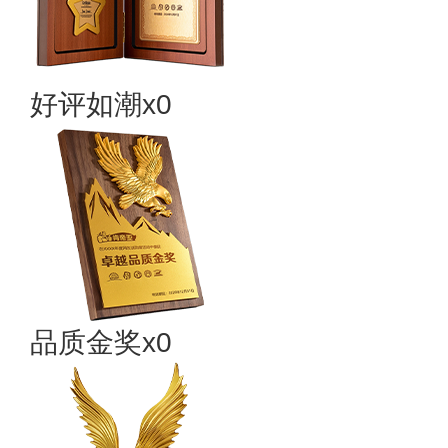
好评如潮x0
品质金奖x0