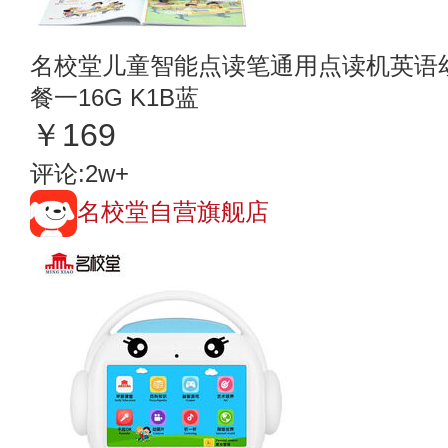
名校堂儿童智能点读笔通用点读机英语
餐一16G K1B蓝
￥169
评论:2w+
名校堂自营旗舰店