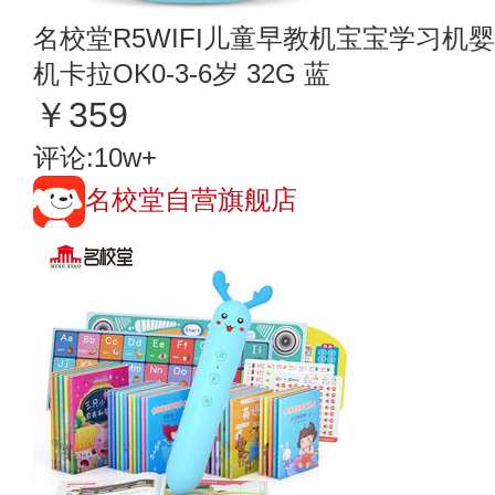
名校堂R5WIFI儿童早教机宝宝学习机
机卡拉OK0-3-6岁 32G 蓝
￥359
评论:10w+
名校堂自营旗舰店