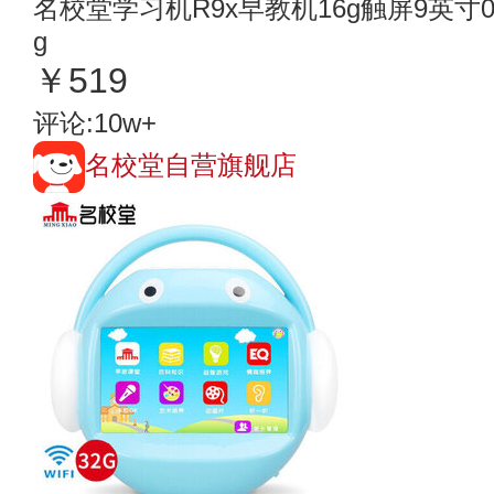
名校堂学习机R9x早教机16g触屏9英寸0-3
g
￥519
评论:10w+
名校堂自营旗舰店