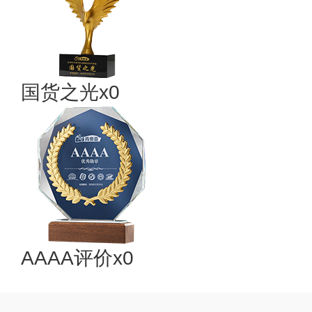
国货之光x0
AAAA评价x0