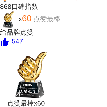
868
口碑指数
60
x
点赞最棒
给品牌点赞
547
点赞最棒x60