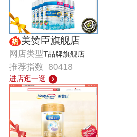
美赞臣旗舰店
网店类型
T品牌旗舰店
推荐指数 80418
进店逛一逛