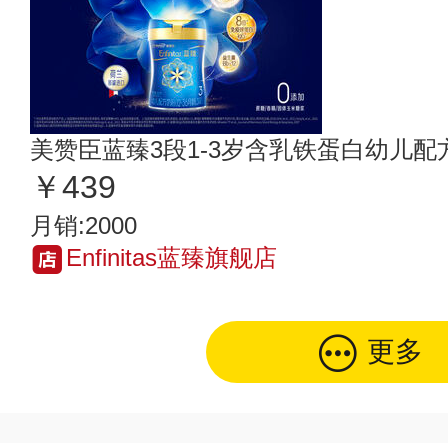
美赞臣蓝臻3段1-3岁含乳铁蛋白幼儿配方
￥439
月销:2000
Enfinitas蓝臻旗舰店
更多