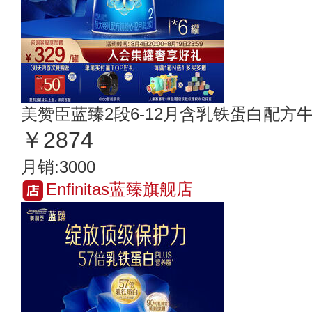
美赞臣蓝臻2段6-12月含乳铁蛋白配方牛奶
￥2874
月销:3000
Enfinitas蓝臻旗舰店