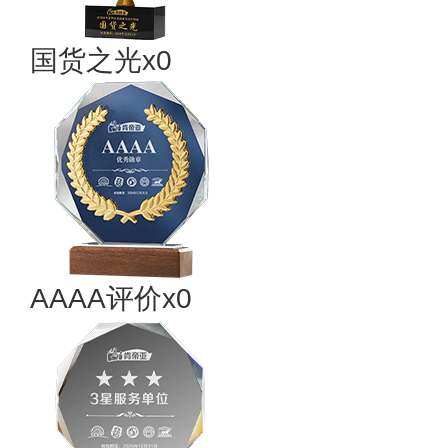
国货之光x0
AAAA评价x0