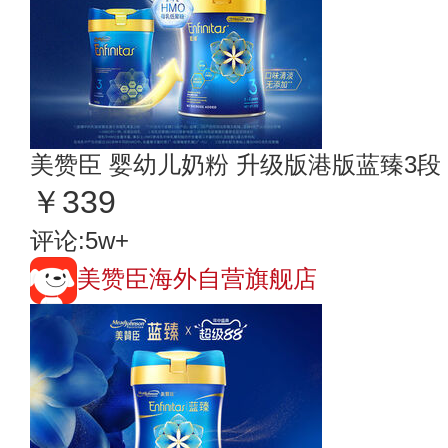
美赞臣 婴幼儿奶粉 升级版港版蓝臻3段
￥339
评论:5w+
美赞臣海外自营旗舰店