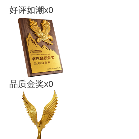
好评如潮x0
品质金奖x0