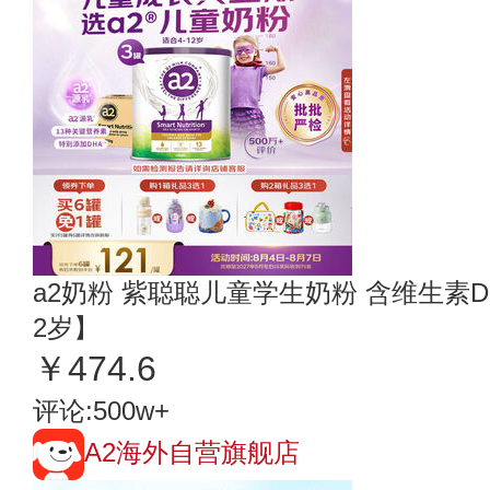
a2奶粉 紫聪聪儿童学生奶粉 含维生素D+DH
2岁】
￥474.6
评论:500w+
A2海外自营旗舰店