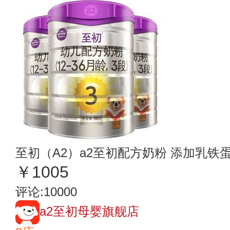
至初（A2）a2至初配方奶粉 添加乳铁蛋白
￥1005
评论:10000
a2至初母婴旗舰店