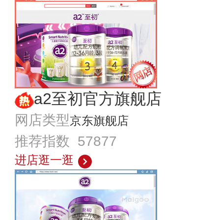
a2至初官方旗舰店
网店类型
京东旗舰店
推荐指数 57877
进店逛一逛