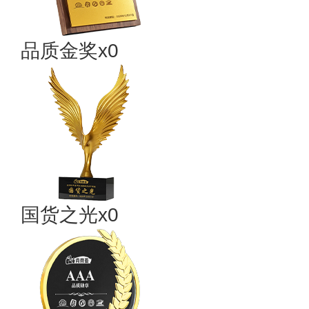
品质金奖x0
国货之光x0