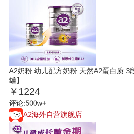
A2奶粉 幼儿配方奶粉 天然A2蛋白质 3段(1
罐】
￥1224
评论:500w+
A2海外自营旗舰店