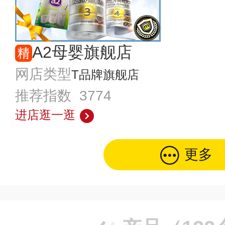
A2母婴旗舰店
网店类型
T品牌旗舰店
推荐指数 3774
进店逛一逛
更多