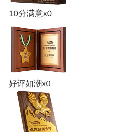
10分满意x0
好评如潮x0