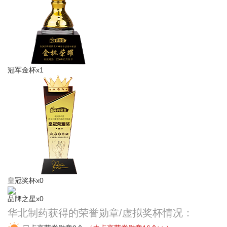
冠军金杯x1
皇冠奖杯x0
品牌之星x0
华北制药获得的荣誉勋章/虚拟奖杯情况：