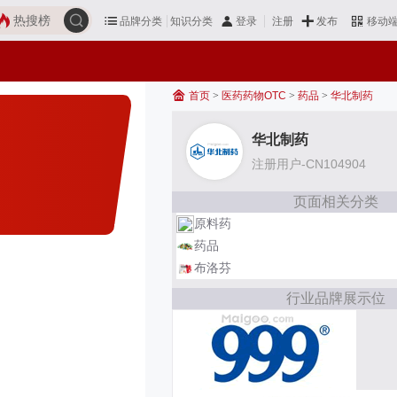
热搜榜
品牌分类
知识分类
发布
登录
注册
移动
首页
>
医药药物OTC
>
药品
>
华北制药
华北制药
注册用户-CN104904
页面相关分类
原料药
药品
布洛芬
行业品牌展示位