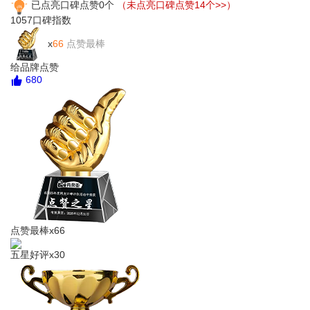
已点亮口碑点赞0个
（未点亮口碑点赞14个>>）
1057
口碑指数
x
66
点赞最棒
给品牌点赞
680
点赞最棒x66
五星好评x30