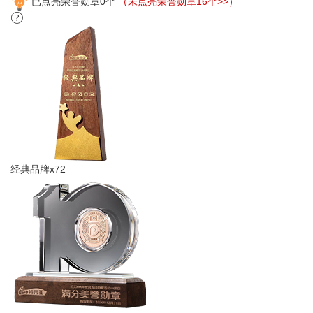
已点亮荣誉勋章0个
（未点亮荣誉勋章16个>>）
经典品牌x72