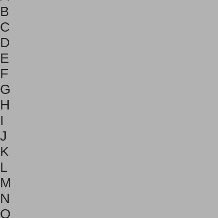
B
C
D
E
F
G
H
I
J
K
L
M
N
O