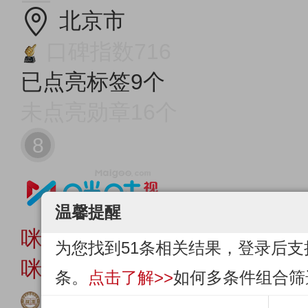
北京市
口碑指数716
已点亮标签9个
未点亮勋章16个
8
温馨提醒
咪咕视频
为您找到51条相关结果，登录后支
咪咕视讯科技有限公司
条。
点击了解>>
如何多条件组合筛
标准起草单位