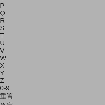
P
Q
R
S
T
U
V
W
X
Y
Z
0-9
重置