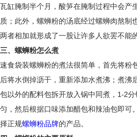
瓦缸腌制半个月，酸笋在腌制过程中会产
质；此外，螺蛳粉的汤底经过螺蛳肉熬制
两者相加就形成了一股让许多人欲罢不能
三、螺蛳粉怎么煮
速食袋装螺蛳粉的煮法很简单，首先将粉
后将水倒掉沥干，重新添加水煮沸；煮沸
包以外的配料包拆开放入锅中同煮，1-2
匀，然后根据口味添加醋包和辣油包即可
择正规
螺蛳粉品牌
的产品。