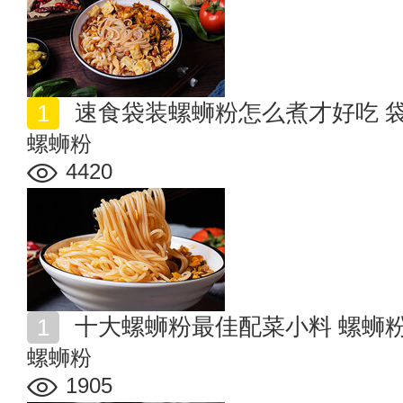
速食袋装螺蛳粉怎么煮才好吃 
螺蛳粉
4420
十大螺蛳粉最佳配菜小料 螺蛳
螺蛳粉
1905