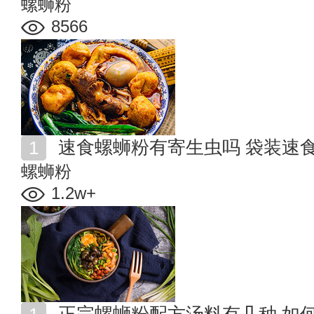
螺蛳粉
8566
速食螺蛳粉有寄生虫吗 袋装速
螺蛳粉
1.2w+