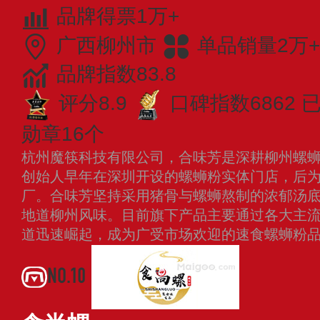
品牌得票1万+
广西柳州市
单品销量2万+
品牌指数83.8
评分8.9
口碑指数6862
勋章16个
杭州魔筷科技有限公司，合味芳是深耕柳州螺
创始人早年在深圳开设的螺蛳粉实体门店，后
厂。合味芳坚持采用猪骨与螺蛳熬制的浓郁汤
地道柳州风味。目前旗下产品主要通过各大主
道迅速崛起，成为广受市场欢迎的速食螺蛳粉
NO.10