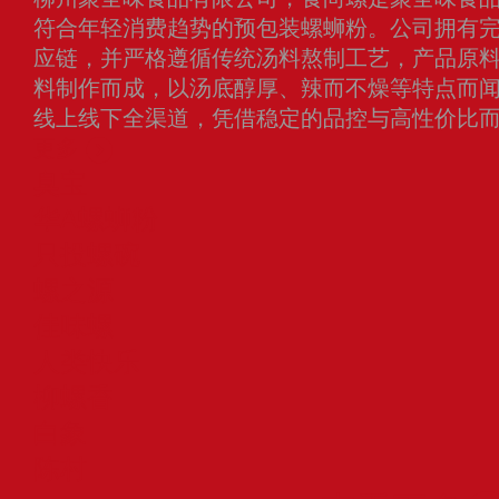
符合年轻消费趋势的预包装螺蛳粉。公司拥有
应链，并严格遵循传统汤料熬制工艺，产品原
料制作而成，以汤底醇厚、辣而不燥等特点而
线上线下全渠道，凭借稳定的品控与高性价比
更多
臭宝
华A螺蛳粉
只投螺碗
螺之源
佳味螺
人类快乐
柳螺香
白象
陈村