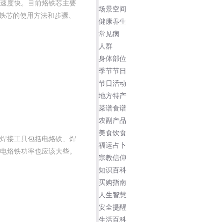
速度快。目前烙铁芯主要
场景空间
烙铁芯的使用方法和步骤、
健康养生
常见病
人群
身体部位
季节节日
节日活动
地方特产
菜谱食谱
农副产品
美食饮食
焊接工具包括电烙铁、焊
福运占卜
电烙铁功率也应该大些。
宗教信仰
知识百科
买购指南
人生智慧
安全提醒
生活百科