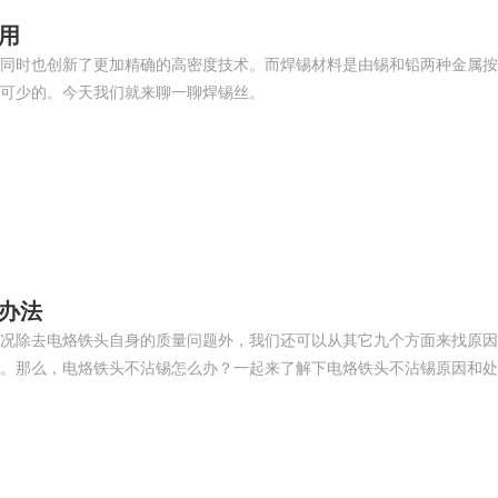
用
同时也创新了更加精确的高密度技术。而焊锡材料是由锡和铅两种金属按
不可少的。今天我们就来聊一聊焊锡丝。
办法
况除去电烙铁头自身的质量问题外，我们还可以从其它九个方面来找原因
。那么，电烙铁头不沾锡怎么办？一起来了解下电烙铁头不沾锡原因和处