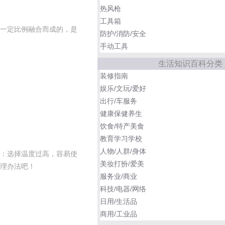
热风枪
工具箱
一定比例融合而成的，是
防护/消防/安全
手动工具
生活知识百科分类
装修指南
娱乐/文玩/爱好
出行/车服务
健康保健养生
饮食/特产美食
教育学习学校
人物/人群/身体
：选择温度过高，容易使
美妆打扮/爱美
理办法吧！
服务业/商业
科技/电器/网络
日用/生活品
商用/工业品