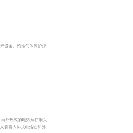
护焊设备、惰性气体保护焊
.而外热式的电热丝在铜头
起来看看内热式电烙铁和外