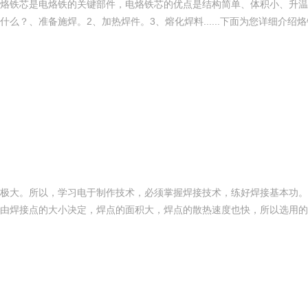
烙铁芯是电烙铁的关键部件，电烙铁芯的优点是结构简单、体积小、升温
？、准备施焊。2、加热焊件。3、熔化焊料......下面为您详细介绍
极大。所以，学习电于制作技术，必须掌握焊接技术，练好焊接基本功。
由焊接点的大小决定，焊点的面积大，焊点的散热速度也快，所以选用的