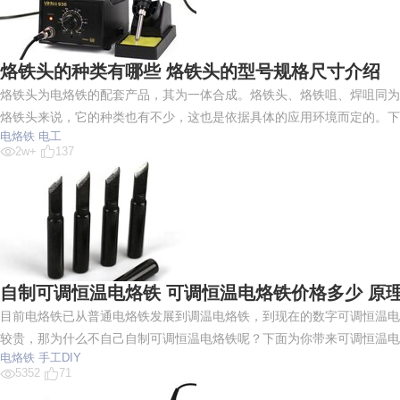
烙铁头的种类有哪些 烙铁头的型号规格尺寸介绍
烙铁头为电烙铁的配套产品，其为一体合成。烙铁头、烙铁咀、焊咀同为
烙铁头来说，它的种类也有不少，这也是依据具体的应用环境而定的。下
电烙铁
电工
2w+
137
自制可调恒温电烙铁 可调恒温电烙铁价格多少 原
目前电烙铁已从普通电烙铁发展到调温电烙铁，到现在的数字可调恒温电
较贵，那为什么不自己自制可调恒温电烙铁呢？下面为你带来可调恒温电
电烙铁
手工DIY
5352
71