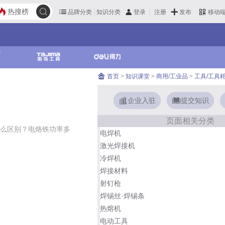
热搜榜
品牌分类
知识分类
发布
登录
注册
移动
首页
>
知识课堂
>
商用/工业品
>
工具/工具
企业入驻
提交知识
页面相关分类
么区别？电烙铁功率多
电焊机
激光焊接机
冷焊机
焊接材料
射钉枪
焊锡丝·焊锡条
热熔机
电动工具