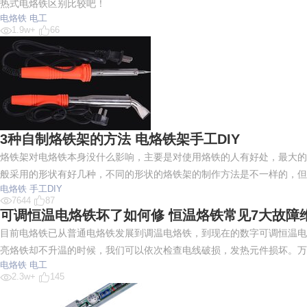
热式电烙铁区别比较吧！
电烙铁
电工
1.9w+
66
3种自制烙铁架的方法 电烙铁架手工DIY
烙铁架对电烙铁本身没什么影响，主要是对使用烙铁的人有好处，最大的
般采用的形状有好几种，不同的形状的烙铁架的制作方法是不一样的，但
电烙铁
手工DIY
7644
87
可调恒温电烙铁坏了如何修 恒温烙铁常见7大故障
目前电烙铁已从普通电烙铁发展到调温电烙铁，到现在的数字可调恒温电
亮烙铁却不升温的时候，我们可以依次检查电线破损，发热元件损坏。万用
电烙铁
电工
2.3w+
145