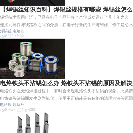
【焊锡丝知识百科】焊锡丝规格有哪些 焊锡丝怎么
锡焊技术应用广泛，已经在电子产品的各个产业成功运行了几十年之久，
连接元器件与线路板之间的介质，在电子行业的生产与维修工作中是必
焊锡丝
电烙铁
8213
99
电烙铁头不沾锡怎么办 烙铁头不沾锡的原因及解决
电烙铁头在无铅焊接过程中，有时会出现电烙铁头不沾锡的现象。此类情
电烙铁头沾锡面发生剧烈氧化，使用不正确或是有缺陷的清理方法等原因
电烙铁
焊锡丝
8.6w+
1
390