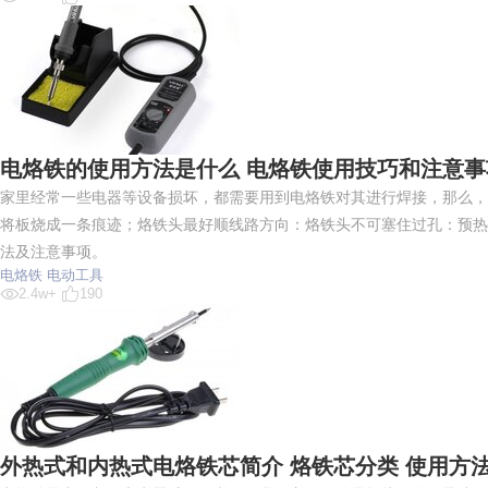
电烙铁的使用方法是什么 电烙铁使用技巧和注意事
家里经常一些电器等设备损坏，都需要用到电烙铁对其进行焊接，那么，
将板烧成一条痕迹；烙铁头最好顺线路方向：烙铁头不可塞住过孔：预热
法及注意事项。
电烙铁
电动工具
2.4w+
190
外热式和内热式电烙铁芯简介 烙铁芯分类 使用方