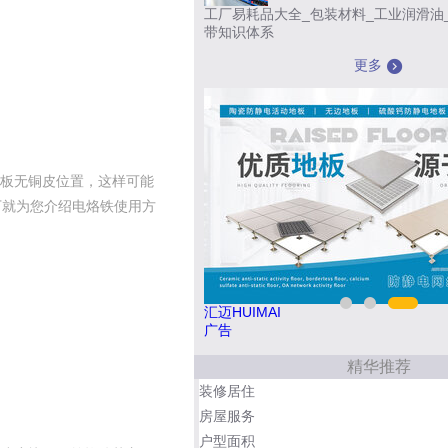
工厂易耗品大全_包装材料_工业润滑油
带知识体系
更多
B板无铜皮位置，这样可能
下就为您介绍电烙铁使用方
民兴电缆 400-188-3331
广告
精华推荐
装修居住
房屋服务
户型面积