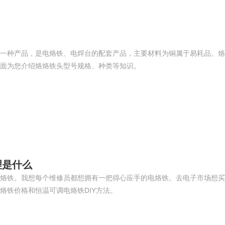
一种产品，是电烙铁、电焊台的配套产品，主要材料为铜属于易耗品。烙
面为您介绍烙烙铁头型号规格、种类等知识。
理是什么
烙铁。我想每个维修员都想拥有一把得心应手的电烙铁。去电子市场想买
烙铁价格和恒温可调电烙铁DIY方法。