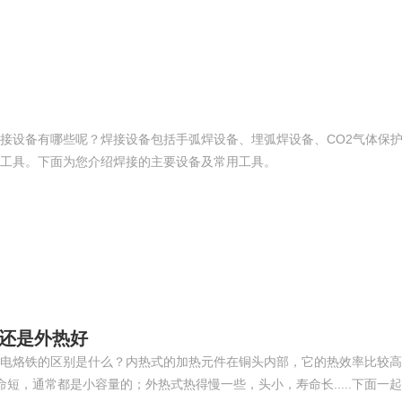
接设备有哪些呢？焊接设备包括手弧焊设备、埋弧焊设备、CO2气体保
工具。下面为您介绍焊接的主要设备及常用工具。
好还是外热好
电烙铁的区别是什么？内热式的加热元件在铜头内部，它的热效率比较高
短，通常都是小容量的；外热式热得慢一些，头小，寿命长.....下面一