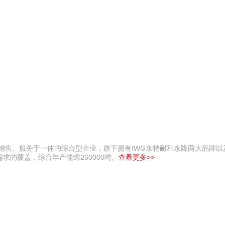
销售、服务于一体的综合型企业，旗下拥有IWG永特耐和永隆两大品牌以及
的覆盖，综合年产能逾260000吨。
查看更多>>