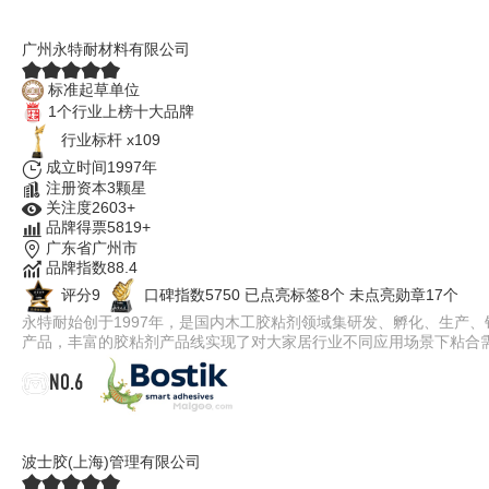
永特耐IWG
广州永特耐材料有限公司
标准起草单位
1个行业上榜十大品牌
行业标杆 x109
成立时间1997年
注册资本3颗星
关注度2603+
品牌得票5819+
广东省广州市
品牌指数88.4
评分9
口碑指数5750
已点亮标签8个
未点亮勋章17个
永特耐始创于1997年，是国内木工胶粘剂领域集研发、孵化、生产、
产品，丰富的胶粘剂产品线实现了对大家居行业不同应用场景下粘合需求
NO.6
BOSTIK波士胶
波士胶(上海)管理有限公司