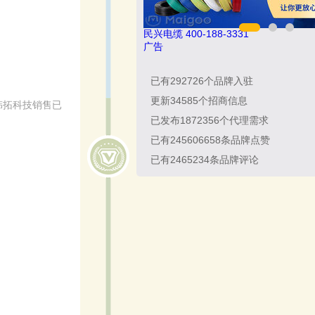
民兴电缆 400-188-3331
广告
已有
292726
个品牌入驻
更新
34585
个招商信息
韩拓科技销售已
已发布
1872356
个代理需求
已有
245606658
条品牌点赞
已有
2465234
条品牌评论