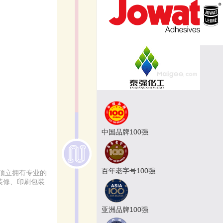
中国品牌100强
百年老字号100强
顶立拥有专业的
装修、印刷包装
亚洲品牌100强