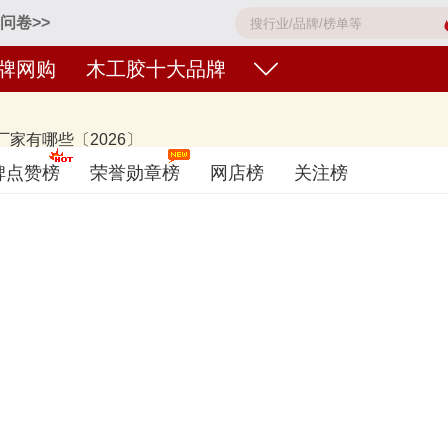
问卷>>
牌网购
木工胶十大品牌
家有哪些〔2026〕
el汉高、AICA、Fuller富乐、顶立DINGLI、永特耐IWG、BOSTI
碑点赞榜
荣誉勋章榜
网店榜
关注榜
参考，想知道什么牌子的木工胶好？您可以多比较，选择自己满意的！木工胶