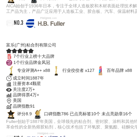
AICA始创于1936年日本，专注于全球人造板胶和木材表面处理技
工产品为主，产品广泛应用于人造板工业、胶合板、汽车、保温材料
NO.3
Fuller富乐
富乐(广州)粘合剂有限公司
7个行业上榜十大品牌
1个行业品牌金凤冠
专业​评测A++ x88
行业佼佼者 x127
百年品牌 x88
成立时间1887年
注册资本4颗星
关注度2万+
品牌得票4万+
美国
品牌指数91
评分8.9
口碑指数786
已点亮标签10个
未点亮勋章16个
Fuller创始于1887年美国，全球领先的粘合剂、密封胶、涂料和
革命性的全新热熔胶粘剂，核心技术包括了环氧胶、聚氨酯、硅酮化