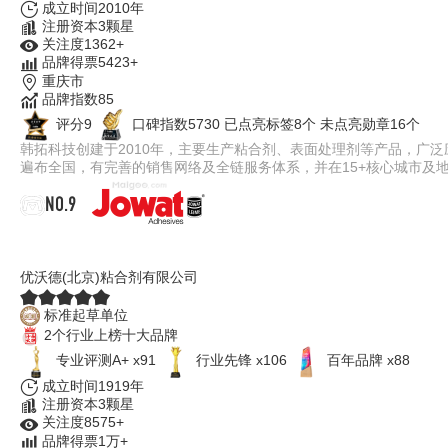
成立时间2010年
注册资本3颗星
关注度1362+
品牌得票5423+
重庆市
品牌指数85
评分9
口碑指数5730
已点亮标签8个
未点亮勋章16个
韩拓科技创建于2010年，主要生产粘合剂、表面处理剂等产品，广
遍布全国，有完善的销售网络及全链服务体系，并在15+核心城市及
NO.9
胶王Jowat
优沃德(北京)粘合剂有限公司
标准起草单位
2个行业上榜十大品牌
专业评测A+ x91
行业先锋 x106
百年品牌 x88
成立时间1919年
注册资本3颗星
关注度8575+
品牌得票1万+