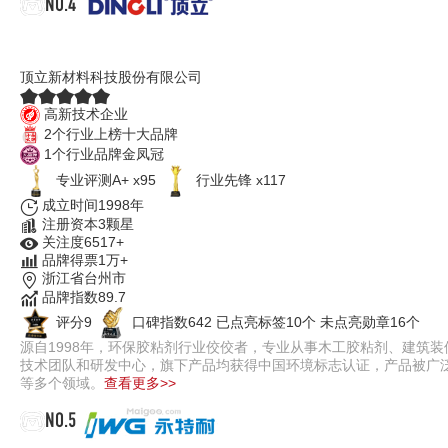
NO.4
顶立DINGLI
顶立新材料科技股份有限公司
高新技术企业
2个行业上榜十大品牌
1个行业品牌金凤冠
专业评测A+ x95
行业先锋 x117
成立时间1998年
注册资本3颗星
关注度6517+
品牌得票1万+
浙江省台州市
品牌指数89.7
评分9
口碑指数642
已点亮标签10个
未点亮勋章16个
源自1998年，环保胶粘剂行业佼佼者，专业从事木工胶粘剂、建筑
技术团队和研发中心，旗下产品均获得中国环境标志认证，产品被广
等多个领域。
查看更多>>
NO.5