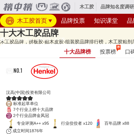
木工胶
品牌知名度调研
木工胶首页
品牌投票
知识课堂
品
十大木工胶品牌
首页
>
建材/家居
>
装修辅材
>
木工胶
木工胶品牌，拼板胶-贴木皮胶-组装胶品牌排行榜，木工胶粘剂厂
经专业研究评测的2026年
木工胶十大品牌名单
发布啦！居前十的有：Henk
荐
十大品牌榜
投票榜
口
品牌名单的是口碑好或知名度高、有实力的品牌，排名不分先后，仅供借鉴
（每月更新）
NO.1
Henkel汉高
汉高(中国)投资有限公司
标准起草单位
7个行业上榜十大品牌
2个行业品牌金凤冠
专业​评测A++ x95
行业佼佼者 x120
百年品牌 x88
成立时间1876年