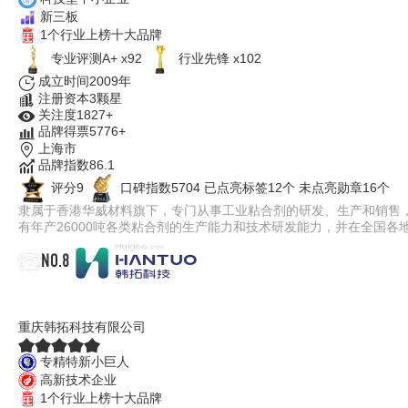
新三板
1个行业上榜十大品牌
专业评测A+ x92
行业先锋 x102
成立时间2009年
注册资本3颗星
关注度1827+
品牌得票5776+
上海市
品牌指数86.1
评分9
口碑指数5704
已点亮标签12个
未点亮勋章16个
隶属于香港华威材料旗下，专门从事工业粘合剂的研发、生产和销售
有年产26000吨各类粘合剂的生产能力和技术研发能力，并在全国
NO.8
韩拓科技
重庆韩拓科技有限公司
专精特新小巨人
高新技术企业
1个行业上榜十大品牌