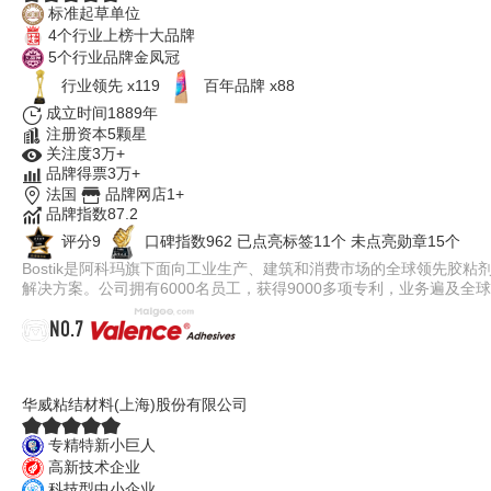
标准起草单位
4个行业上榜十大品牌
5个行业品牌金凤冠
行业领先 x119
百年品牌 x88
成立时间1889年
注册资本5颗星
关注度3万+
品牌得票3万+
法国
品牌网店1+
品牌指数87.2
评分9
口碑指数962
已点亮标签11个
未点亮勋章15个
Bostik是阿科玛旗下面向工业生产、建筑和消费市场的全球领先胶粘
解决方案。公司拥有6000名员工，获得9000多项专利，业务遍及全
NO.7
Valence
华威粘结材料(上海)股份有限公司
专精特新小巨人
高新技术企业
科技型中小企业