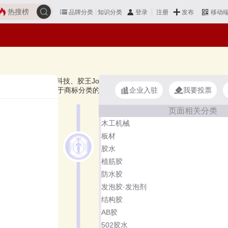
热搜榜
品牌分类
知识分类
发布
登录
注册
移动
K波士胶、Valence、韩拓科技、胶王Jowat、泰强化工等，上榜木工胶十大
企业入驻
我要投票
品牌主要属于商标分类的第1类（0115群组）。榜单更新时间：2026
页面相关分类
木工机械
板材
胶水
植筋胶
防水胶
发泡胶·发泡剂
结构胶
AB胶
502胶水