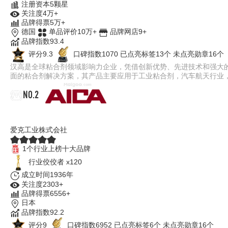
注册资本5颗星
关注度4万+
品牌得票5万+
德国
单品评价10万+
品牌网店9+
品牌指数93.4
评分9.3
口碑指数1070
已点亮标签13个
未点亮勋章16个
汉高是全球粘合剂领域影响力企业，凭借创新优势、先进技术和强大
面的粘合剂解决方案，其产品主要应用于工业粘合剂，汽车航天行业
NO.2
AICA
爱克工业株式会社
1个行业上榜十大品牌
行业佼佼者 x120
成立时间1936年
关注度2303+
品牌得票6556+
日本
品牌指数92.2
评分9
口碑指数6952
已点亮标签6个
未点亮勋章16个