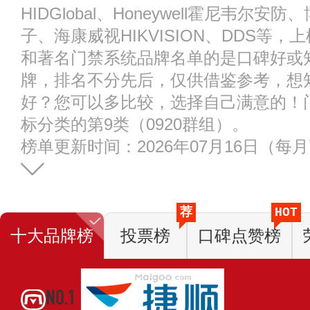
HIDGlobal、Honeywell霍尼韦尔安
子、海康威视HIKVISION、DDS等
和著名门禁系统品牌名单的是口碑好或
牌，排名不分先后，仅供借鉴参考，想
好？您可以多比较，选择自己满意的！
标分类的第9类（0920群组）。
榜单更新时间：2026年07月16日（每
荐
HOT
十大品牌榜
投票榜
口碑点赞榜
NO.1