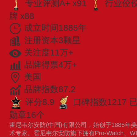
专业评测A+ x91
行业佼佼者
牌 x88
成立时间1885年
注册资本3颗星
关注度11万+
品牌得票4万+
美国
品牌指数87.2
评分8.9
口碑指数1217
已
勋章16个
霍尼韦尔安防(中国)有限公司，始创于1885
术专家。霍尼韦尔安防旗下拥有Pro-Watch、W