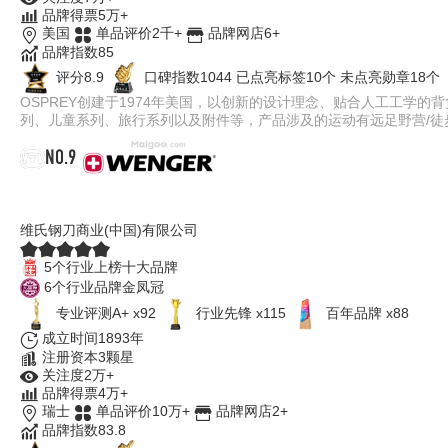
品牌得票5万+
美国
单品评价2千+
品牌网店6+
品牌指数85
评分8.9
口碑指数1044
已点亮标签10个
未点亮勋章18个
OSPREY创建于1974年美国，以创新的设计理念、贴合人工工学
列、儿童系列、旅行系列以及附件等，产品涉及的运动有远足野营/
NO.9
WENGER威戈
维氏钢刀商业(中国)有限公司
5个行业上榜十大品牌
6个行业品牌金凤冠
专业评测A+ x92
行业先锋 x115
百年品牌 x88
成立时间1893年
注册资本3颗星
关注度2万+
品牌得票4万+
瑞士
单品评价10万+
品牌网店2+
品牌指数83.8