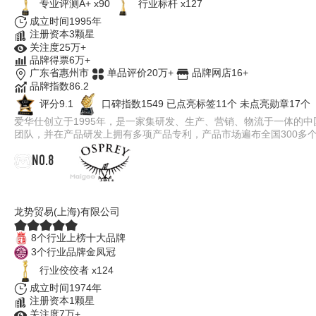
专业评测A+ x90
行业标杆 x127
成立时间1995年
注册资本3颗星
关注度25万+
品牌得票6万+
广东省惠州市
单品评价20万+
品牌网店16+
品牌指数86.2
评分9.1
口碑指数1549
已点亮标签11个
未点亮勋章17个
爱华仕创立于1995年，是一家集研发、生产、营销、物流于一体的
团队，并在产品研发上拥有多项产品专利，产品市场遍布全国300多
NO.8
OSPREY小鹰
龙势贸易(上海)有限公司
8个行业上榜十大品牌
3个行业品牌金凤冠
行业佼佼者 x124
成立时间1974年
注册资本1颗星
关注度7万+