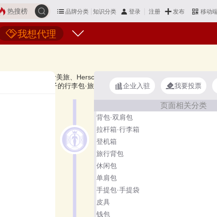
热搜榜
品牌分类
知识分类
发布
登录
注册
移动
我想代理
rican Tourister美旅、Herschel、爱华仕OIWAS、OSPREY小鹰
企业入驻
我要投票
参考，想知道什么牌子的行李包·旅行包好？您可以多比较，选择自己满意的
页面相关分类
背包·双肩包
拉杆箱·行李箱
登机箱
旅行背包
休闲包
单肩包
手提包·手提袋
皮具
钱包