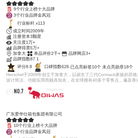
9个行业上榜十大品牌
3个行业品牌金凤冠
行业标杆 x113
成立时间2009年
注册资本3颗星
关注度1万+
品牌得票5万+
加拿大
单品评价2千+
品牌网店3+
品牌指数87.1
评分8.8
口碑指数626
已点亮标签10个
未点亮勋章18个
Herschel于2009年创立于加拿大，以诞生了三代Cormack
设计简洁、功能实用而颇具知名，在全球拥有40多个零售点，遍及香
NO.7
爱华仕OIWAS
广东爱华仕箱包集团有限公司
10个行业上榜十大品牌
4个行业品牌金凤冠