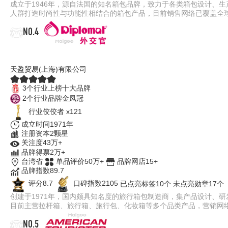
成立于1946年，源自法国的知名箱包品牌，致力于各类箱包设计、
人群打造时尚性与功能性相结合的箱包产品，目前销售网络已覆盖全
NO.4
外交官Diplomat
天盈贸易(上海)有限公司
3个行业上榜十大品牌
2个行业品牌金凤冠
行业佼佼者 x121
成立时间1971年
注册资本2颗星
关注度43万+
品牌得票2万+
台湾省
单品评价50万+
品牌网店15+
品牌指数89.7
评分8.7
口碑指数2105
已点亮标签10个
未点亮勋章17个
创建于1971年，国内颇具知名度的旅行箱包制造商，集产品设计、
目前主营拉杆箱、旅行箱、旅行包、化妆箱等多个品类产品，营销网
NO.5