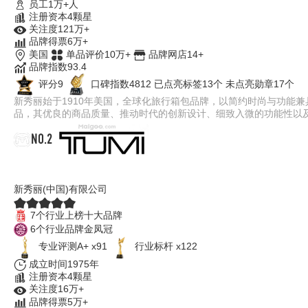
员工1万+人
注册资本4颗星
关注度121万+
品牌得票6万+
美国
单品评价10万+
品牌网店14+
品牌指数93.4
评分9
口碑指数4812
已点亮标签13个
未点亮勋章17个
新秀丽始于1910年美国，全球化旅行箱包品牌，以简约时尚与功能
品，其优良的商品质量、推动时代的创新设计、细致入微的功能性以
NO.2
TUMI途明
新秀丽(中国)有限公司
7个行业上榜十大品牌
6个行业品牌金凤冠
专业评测A+ x91
行业标杆 x122
成立时间1975年
注册资本4颗星
关注度16万+
品牌得票5万+