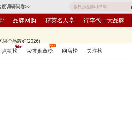
名度调研问卷>>
堂
品牌网购
精英名人堂
行李包十大品牌
个品牌好(2026)
amsonite新秀丽、TUMI途明、DELSEY戴乐世、外交官Diplomat、Ame
碑点赞榜
荣誉勋章榜
网店榜
关注榜
包品牌名单的是口碑好或知名度高、有实力的品牌，排名不分先后，仅供借鉴
7月29日（每月更新）