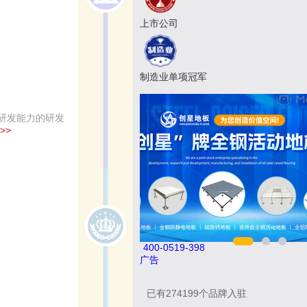
上市公司
制造业单项冠军
研发能力的研发
>>
8
欧陆OULU 0760-23220123
广告
已有
274199
个品牌入驻