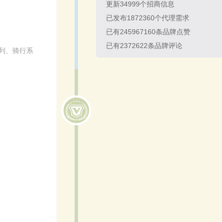
更新
34999
个招商信息
已发布
1872360
个代理需求
已有
245967160
条品牌点赞
已有
2372622
条品牌评论
系列、骑行系