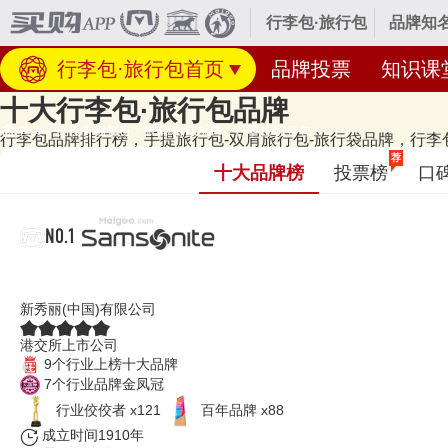
行李包·旅行包
品牌知
行李包·旅行包首页
品牌投票
知识课
十大行李包·旅行包品牌
首页
>
美妆/穿着打扮
>
眼镜/箱包/配饰
>
行李包·旅行包
行李包品牌排行榜，手提旅行包-双肩旅行包-旅行袋品牌，行李包哪
经专业研究评测的2026年
行李包·旅行包十大品牌名单
发布啦！居前十的有：S
荐
十大品牌榜
投票榜
口
Winpard等，上榜行李包·旅行包十大品牌榜单和著名行李包·旅行
牌主要属于商标分类的第18类（1802群组）。榜单更新时间：2026年0
NO.1
Samsonite新秀丽
新秀丽(中国)有限公司
港交所上市公司
9个行业上榜十大品牌
7个行业品牌金凤冠
行业佼佼者 x121
百年品牌 x88
成立时间1910年