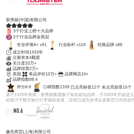
American Tourister美旅
新秀丽(中国)有限公司
3个行业上榜十大品牌
2个行业品牌金凤冠
专业评测A+ x91
行业标杆 x119
经典品牌 x88
成立时间1933年
注册资本4颗星
关注度20万+
品牌得票2万+
美国
单品评价10万+
品牌网店10+
品牌指数88.4
评分8.8
口碑指数1339
已点亮标签12个
未点亮勋章15个
源于1933年美国，新秀丽集团旗下知名箱包品牌，于2003年开始
始致力于航空旅行行李箱的发展，目前已成为全球众多航空公司的合
NO.6
Herschel
赫先商贸(上海)有限公司