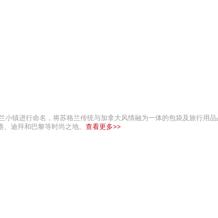
家族的苏格兰小镇进行命名，将苏格兰传统与加拿大风情融为一体的包袋及旅行用
港、迪拜和巴黎等时尚之地。
查看更多>>