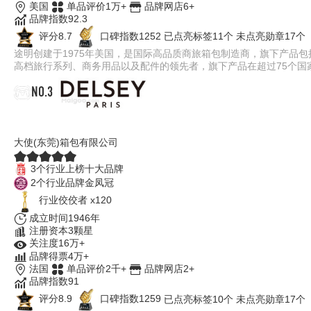
美国
单品评价1万+
品牌网店6+
品牌指数92.3
评分8.7
口碑指数1252
已点亮标签11个
未点亮勋章17个
途明创建于1975年美国，是国际高品质商旅箱包制造商，旗下产品
高档旅行系列、商务用品以及配件的领先者，旗下产品在超过75个国家
NO.3
DELSEY戴乐世
大使(东莞)箱包有限公司
3个行业上榜十大品牌
2个行业品牌金凤冠
行业佼佼者 x120
成立时间1946年
注册资本3颗星
关注度16万+
品牌得票4万+
法国
单品评价2千+
品牌网店2+
品牌指数91
评分8.9
口碑指数1259
已点亮标签10个
未点亮勋章17个