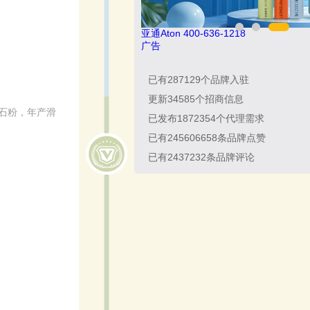
悍马HORSE 400-012-6012
广告
已有
287129
个品牌入驻
更新
34585
个招商信息
滑石粉，年产滑
已发布
1872354
个代理需求
已有
245606658
条品牌点赞
已有
2437232
条品牌评论