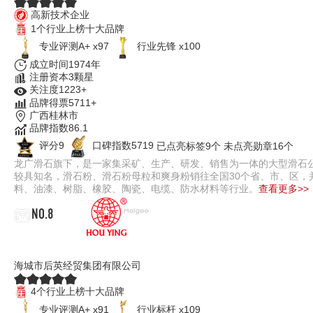
高新技术企业
1个行业上榜十大品牌
专业评测A+ x97
行业先锋 x100
成立时间1974年
注册资本3颗星
关注度1223+
品牌得票5711+
广西桂林市
品牌指数86.1
评分9
口碑指数5719
已点亮标签9个
未点亮勋章16个
龙广滑石旗下，是一家集采矿、生产、研发、销售为一体的大型滑石公司
较具知名，滑石粉、滑石粉母粒和爽身粉销往全国30个省、市、区
料、油漆、树脂、橡胶、陶瓷、电缆、防水材料等行业。
查看更多>>
NO.8
后英HOUYING
海城市后英经贸集团有限公司
4个行业上榜十大品牌
专业评测A+ x91
行业标杆 x109