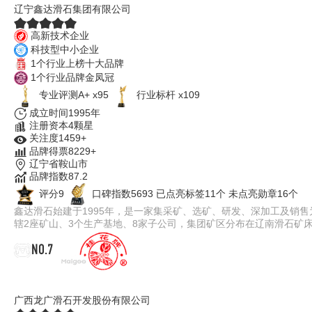
辽宁鑫达滑石集团有限公司
高新技术企业
科技型中小企业
1个行业上榜十大品牌
1个行业品牌金凤冠
专业评测A+ x95
行业标杆 x109
成立时间1995年
注册资本4颗星
关注度1459+
品牌得票8229+
辽宁省鞍山市
品牌指数87.2
评分9
口碑指数5693
已点亮标签11个
未点亮勋章16个
鑫达滑石始建于1995年，是一家集采矿、选矿、研发、深加工及销
辖2座矿山、3个生产基地、8家子公司，集团矿区分布在辽南滑石矿
NO.7
桂花牌
广西龙广滑石开发股份有限公司