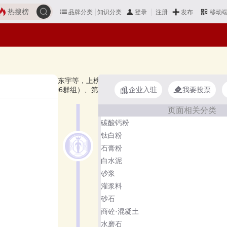
热搜榜
品牌分类
知识分类
发布
登录
注册
移动
UYING、广源化工、东宇等，上榜滑石粉十大品牌榜单和著名滑石粉品牌
企业入驻
我要投票
3类（0306群组）、第5类（0501群组）。榜单更新时间：2026年
页面相关分类
碳酸钙粉
钛白粉
石膏粉
白水泥
砂浆
灌浆料
砂石
商砼·混凝土
水磨石