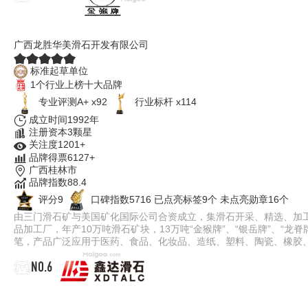
金猴牌
广西龙胜华美滑石开发有限公司
标准起草单位
1个行业上榜十大品牌
专业评测A+ x92
行业标杆 x114
成立时间1992年
注册资本3颗星
关注度1201+
品牌得票6127+
广西桂林市
品牌指数88.4
评分9
口碑指数5716
已点亮标签9个
未点亮勋章16个
由三门滑石矿与美国矿化国际公司合资成立，集滑石开采、精选、加
品加工厂，年产10万吨滑石矿块，13万吨“金猴牌”、“银岳牌”、“
笔，产品广泛应用于医药、食品、化妆品、造纸、塑料、陶瓷、橡胶
NO.6
鑫达滑石