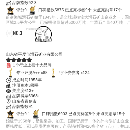
品牌指数92.3
评分9
口碑指数5875
已点亮标签9个
未点亮勋章17个
前身海城滑石矿始于1949年，是全球规模较大滑石矿山企业之一，
区域2.5平方公里，已探明储量超过5000万吨，年滑石产量40万
NO.3
白鸽
山东省平度市滑石矿业有限公司
1个行业上榜十大品牌
专业​评测A++ x88
行业佼佼者 x124
成立时间1953年
注册资本3颗星
关注度613+
品牌得票6368+
山东省青岛市
品牌指数91
评分9.1
口碑指数6903
已点亮标签8个
未点亮勋章15个
始建于1958年，是集采选、加工、国际贸易于一体的外向型矿山企
磨耗度低，素以品质优良著称，产品销往国内20多个省（市），并