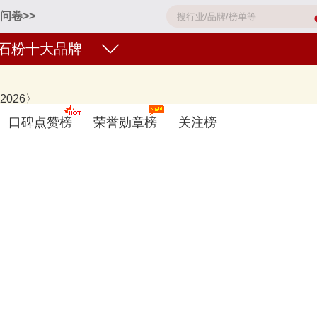
问卷>>
石粉十大品牌
026〉
集团、艾海AIHAI、白鸽、K牌、金猴牌、鑫达滑石、桂花牌、后英HO
口碑点赞榜
荣誉勋章榜
关注榜
石粉好？您可以多比较，选择自己满意的！滑石粉品牌主要属于商标分类的第