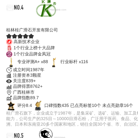
NO.4
K牌
桂林桂广滑石开发有限公司
高新技术企业
1个行业上榜十大品牌
1个行业品牌金凤冠
专业评测A+ x88
行业标杆 x116
成立时间1987年
注册资本3颗星
关注度839+
品牌得票8762+
广西桂林市
品牌指数89.7
评分8.4
口碑指数435
已点亮标签10个
未点亮勋章16个
桂广滑石旗下，企业成立于1987年，是集采矿、选矿、运输、加工及
能力，公司生产的325目～10000目滑石粉，广泛用于医药、食品
洲、日本和东南亚20多个国家和地区，销往全国30个省、市、自治区
NO.5