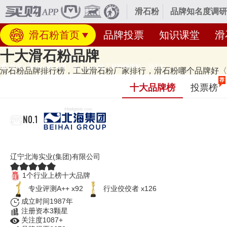
滑石粉
品牌知名度调研
滑石粉首页
品牌投票
知识课堂
滑
十大滑石粉品牌
首页
>
装备机械/资源
>
化工工业/化工材料和原料
>
滑石粉
滑石粉品牌排行榜，工业滑石粉厂家排行，滑石粉哪个品牌好〈2
经专业研究评测的2026年
滑石粉十大品牌名单
发布啦！居前十的有：北海
荐
十大品牌榜
投票榜
名度高、有实力的品牌，排名不分先后，仅供借鉴参考，想知道什么牌子的滑
更新）
NO.1
北海集团
辽宁北海实业(集团)有限公司
1个行业上榜十大品牌
专业​评测A++ x92
行业佼佼者 x126
成立时间1987年
注册资本3颗星
关注度1087+