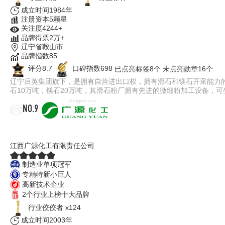
成立时间1984年
注册资本5颗星
关注度4244+
品牌得票2万+
辽宁省鞍山市
品牌指数85
评分8.7
口碑指数698
已点亮标签8个
未点亮勋章16个
辽宁后英集团旗下，是拥有自营进出口权，拥有滑石和镁石开采能力的工
石10万吨，镁石20万吨，其滑石粉厂拥有先进的微细粉加工设备，可生
NO.9
广源化工
江西广源化工有限责任公司
制造业单项冠军
专精特新小巨人
高新技术企业
2个行业上榜十大品牌
行业佼佼者 x124
成立时间2003年