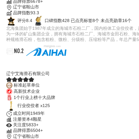
品牌得票6678+
辽宁省鞍山市
品牌指数93.3
评分8.4
口碑指数428
已点亮标签8个
未点亮勋章16个
北海集团始于1987年成立的海城市石粉二厂，国内粉体工业佼佼者
为一体的矿山集团企业，拥有海城市石粉二厂、海城市金田石粉、海城北
种规格滑石粉，包含粗粉、微粉、分级粉、压缩粉等产品，年总产量5
NO.2
艾海AIHAI
辽宁艾海滑石有限公司
标准起草单位
高新技术企业
1个行业上榜十大品牌
行业佼佼者 x125
成立时间1949年
注册资本4颗星
关注度5833+
品牌得票6504+
辽宁省鞍山市