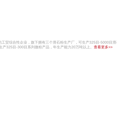
如鱼得水高端窗帘 4008-2614-88
贸综合性企业，旗下拥有三个滑石粉生产厂，可生产325目-5000目
产325目-300目系列微粉产品，年生产能力20万吨以上。
查看更多>>