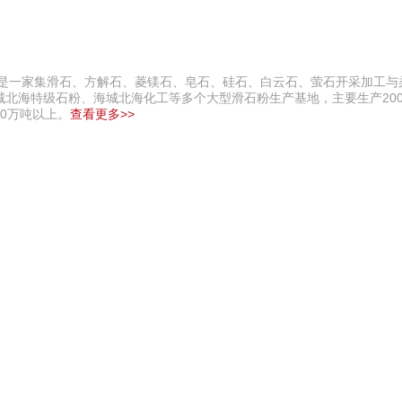
，是一家集滑石、方解石、菱镁石、皂石、硅石、白云石、萤石开采加工与
海特级石粉、海城北海化工等多个大型滑石粉生产基地，主要生产200目
0万吨以上。
查看更多>>