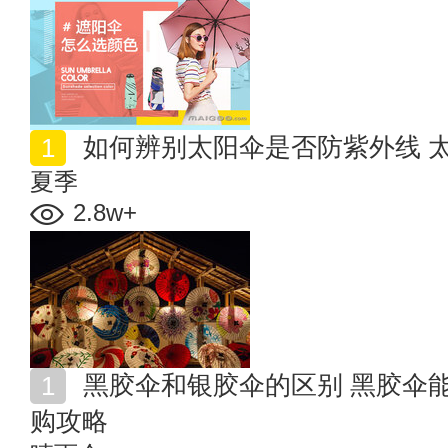
如何辨别太阳伞是否防紫外线 
夏季
2.8w+
黑胶伞和银胶伞的区别 黑胶伞能当雨伞用吗 遮阳伞选
购攻略