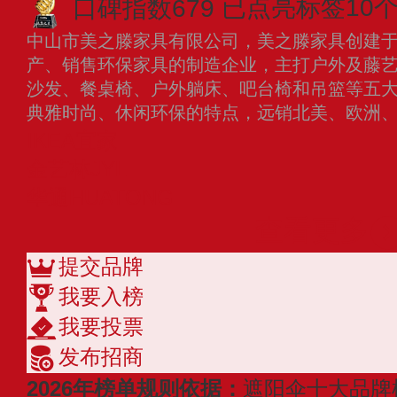
口碑指数679
已点亮标签10
中山市美之滕家具有限公司，美之滕家具创建于2
产、销售环保家具的制造企业，主打户外及藤
沙发、餐桌椅、户外躺床、吧台椅和吊篮等五
典雅时尚、休闲环保的特点，远销北美、欧洲
IKEA宜家
金艺林JYL
华通HUATONG
查看更多
提交品牌
我要入榜
我要投票
发布招商
2026年榜单规则依据：
遮阳伞十大品牌