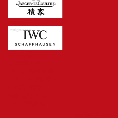
Jaeger-LeCoultre积家
IWC万国
ORIS豪利时
PANERAI沛纳海
CITIZEN西铁城手表
TUDOR帝舵
海鸥表SEA-GULL
RADO雷达表
查看更多