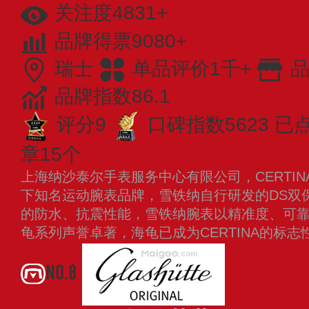
关注度4831+
品牌得票9080+
瑞士
单品评价1千+
品
品牌指数86.1
评分9
口碑指数5623
已点
章15个
上海纳沙泰尔手表服务中心有限公司，CERTIN
下知名运动腕表品牌，雪铁纳自行研发的DS双
的防水、抗震性能，雪铁纳腕表以精准度、可
龟系列声誉卓著，海龟已成为CERTINA的标
NO.8