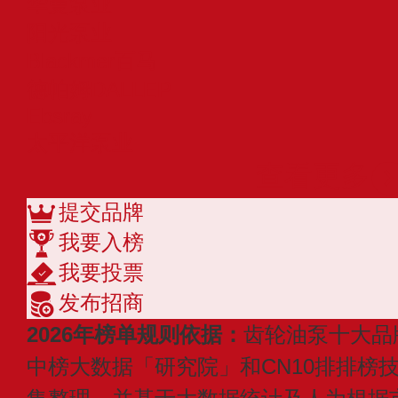
华曼泵业
阳光泵业
Blackmer百马
德帕姆DALLEP
Ebsray
太平洋泵业
查看更多
提交品牌
我要入榜
我要投票
发布招商
2026年榜单规则依据：
齿轮油泵十大品
中榜大数据「研究院」和CN10排排榜