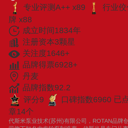
专业​评测A++ x89
行业佼佼
牌 x88
成立时间1834年
注册资本3颗星
关注度1646+
品牌得票6928+
丹麦
品牌指数92.2
评分9
口碑指数6960
已
章14个
代斯米泵业技术(苏州)有限公司，ROTAN品牌