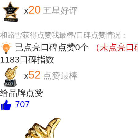
20
x
五星好评
和路雪获得点赞我最棒/口碑点赞情况：
已点亮口碑点赞0个
（未点亮口碑
1183
口碑指数
52
x
点赞最棒
给品牌点赞
707