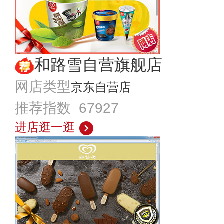
和路雪自营旗舰店
网店类型
京东自营店
推荐指数 67927
进店逛一逛