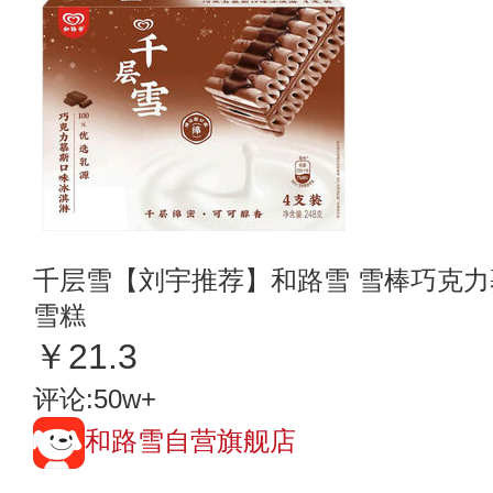
千层雪【刘宇推荐】和路雪 雪棒巧克力慕
雪糕
￥21.3
评论:50w+
和路雪自营旗舰店