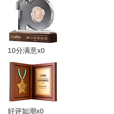
10分满意x0
好评如潮x0