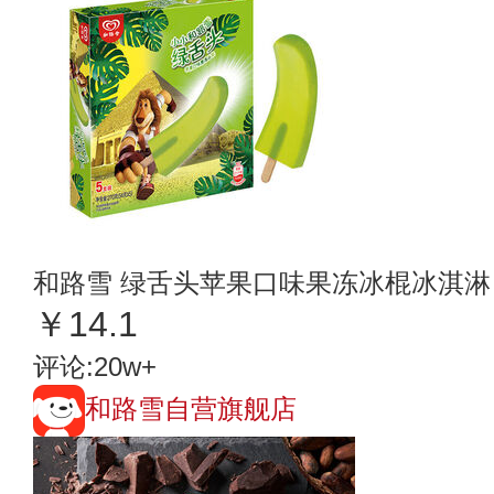
和路雪 绿舌头苹果口味果冻冰棍冰淇淋
￥14.1
评论:20w+
和路雪自营旗舰店