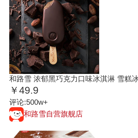
和路雪 浓郁黑巧克力口味冰淇淋 雪糕
￥49.9
评论:500w+
和路雪自营旗舰店