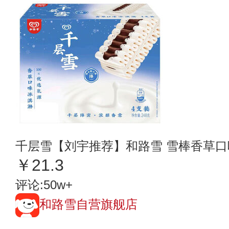
千层雪【刘宇推荐】和路雪 雪棒香草口味冰
￥21.3
评论:50w+
和路雪自营旗舰店