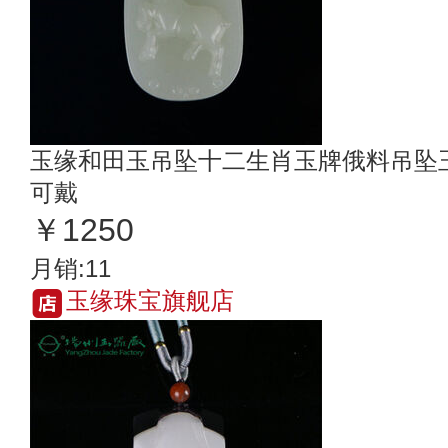
玉缘和田玉吊坠十二生肖玉牌俄料吊坠
可戴
￥1250
月销:11
玉缘珠宝旗舰店