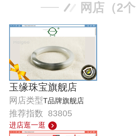
网店（2
玉缘珠宝旗舰店
网店类型
T品牌旗舰店
推荐指数 83805
进店逛一逛