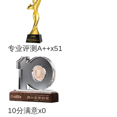
专业​评测A++x51
10分满意x0