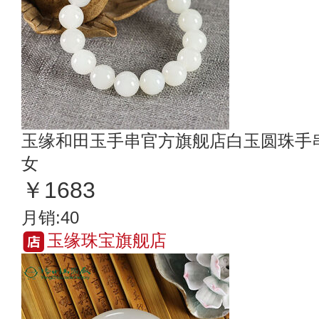
玉缘和田玉手串官方旗舰店白玉圆珠手串
女
￥1683
月销:40
玉缘珠宝旗舰店