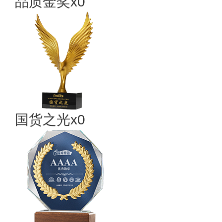
品质金奖x0
国货之光x0