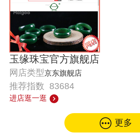
玉缘珠宝官方旗舰店
网店类型
京东旗舰店
推荐指数 83684
进店逛一逛
更多