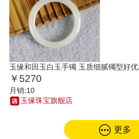
玉缘和田玉白玉手镯 玉质细腻镯型好优
￥5270
月销:10
玉缘珠宝旗舰店
更多