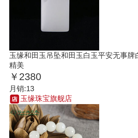
玉缘和田玉吊坠和田玉白玉平安无事牌
精美
￥2380
月销:13
玉缘珠宝旗舰店