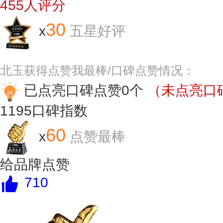
455
人评分
30
x
五星好评
北玉获得点赞我最棒/口碑点赞情况：
已点亮口碑点赞0个
（未点亮口碑
1195
口碑指数
60
x
点赞最棒
给品牌点赞
710