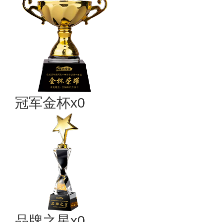
冠军金杯x0
品牌之星x0