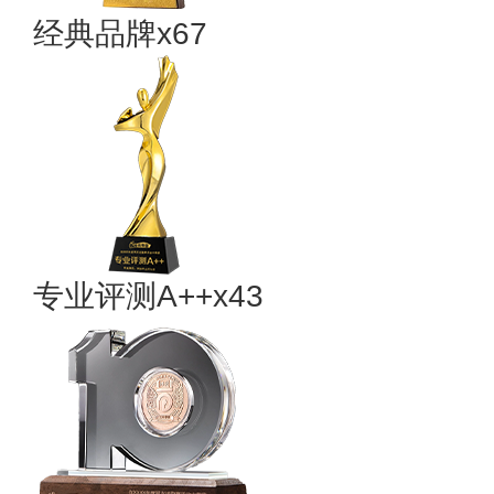
经典品牌x67
专业​评测A++x43