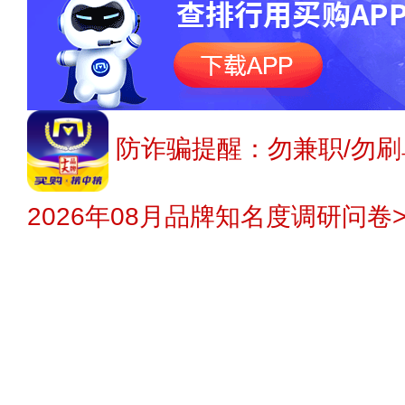
防诈骗提醒：勿兼职/勿刷
2026年08月品牌知名度调研问卷>