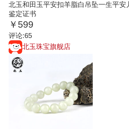
北玉和田玉平安扣羊脂白吊坠一生平安
鉴定证书
￥599
评论:65
北玉珠宝旗舰店