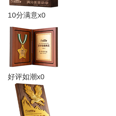
10分满意x0
好评如潮x0