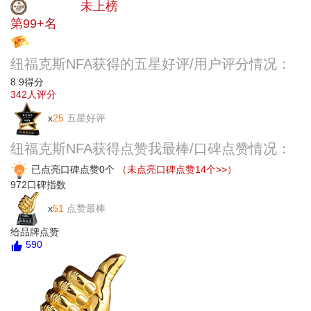
中小品牌
未上榜
第99+名
投票
纽福克斯NFA获得的五星好评/用户评分情况：
8.9
得分
342
人评分
x
25
五星好评
纽福克斯NFA获得点赞我最棒/口碑点赞情况：
已点亮口碑点赞0个
（未点亮口碑点赞14个>>）
972
口碑指数
x
51
点赞最棒
给品牌点赞
590