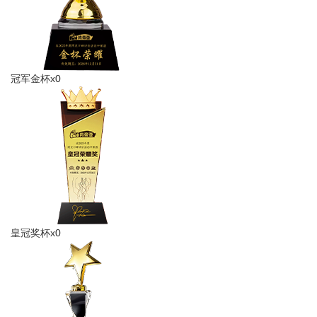
冠军金杯x0
皇冠奖杯x0