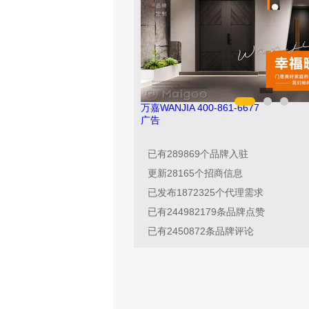
万嘉WANJIA 400-861-6677
广告
已有
289869
个品牌入驻
更新
28165
个招商信息
已发布
1872325
个代理需求
已有
244982179
条品牌点赞
已有
2450872
条品牌评论