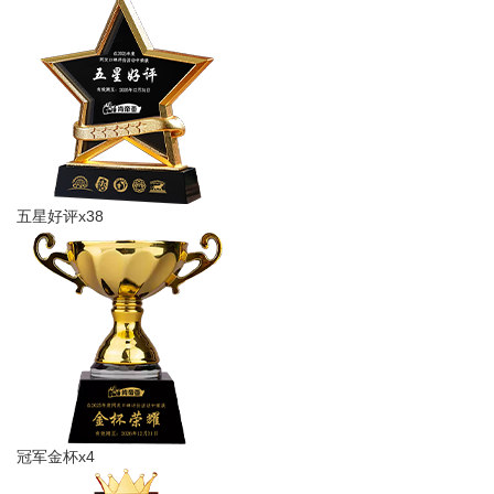
五星好评x38
冠军金杯x4