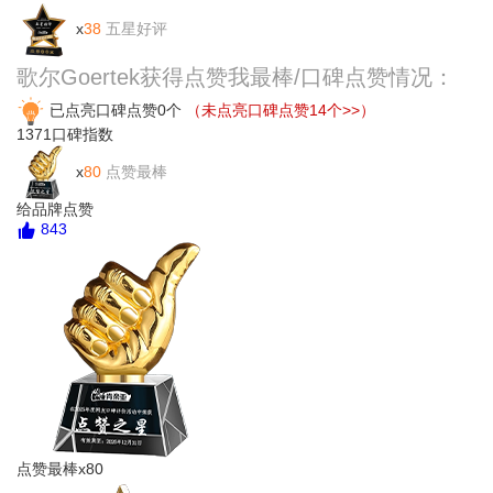
x
38
五星好评
歌尔Goertek获得点赞我最棒/口碑点赞情况：
已点亮口碑点赞0个
（未点亮口碑点赞14个>>）
1371
口碑指数
x
80
点赞最棒
给品牌点赞
843
点赞最棒x80