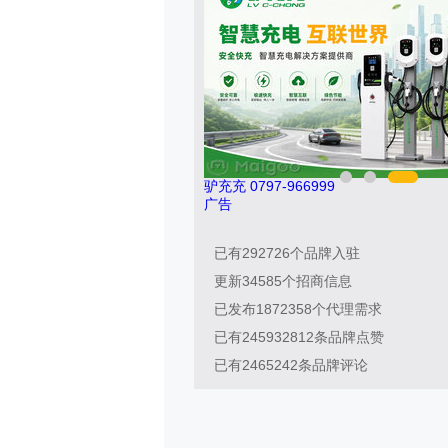
6
索邦管Suban 021-5718000
广告
已有
292726
个品牌入驻
更新
34585
个招商信息
已发布
1872358
个代理需求
已有
245932812
条品牌点赞
已有
2465242
条品牌评论