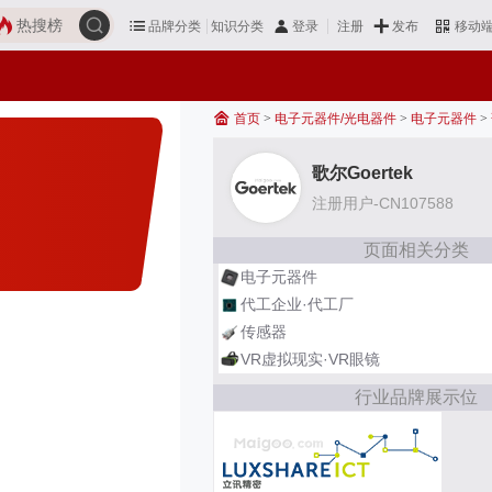
热搜榜
品牌分类
知识分类
发布
登录
注册
移动
首页
>
电子元器件/光电器件
>
电子元器件
>
歌尔Goertek
注册用户-CN107588
页面相关分类
电子元器件
代工企业·代工厂
传感器
VR虚拟现实·VR眼镜
行业品牌展示位