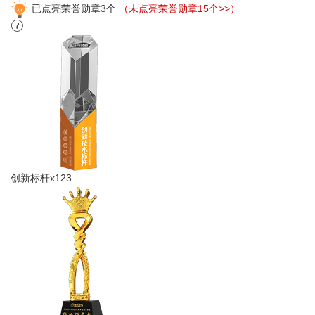
已点亮荣誉勋章3个
（未点亮荣誉勋章15个>>）
创新标杆x123