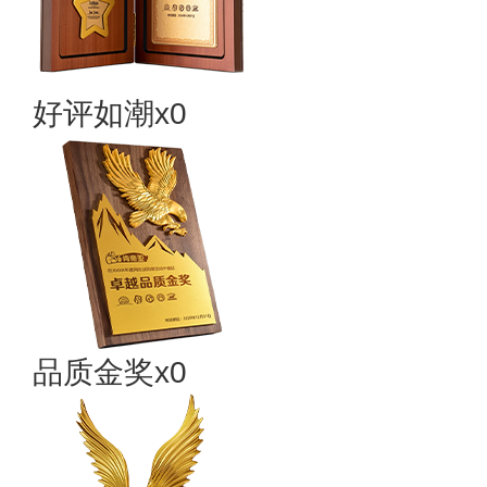
好评如潮x0
品质金奖x0