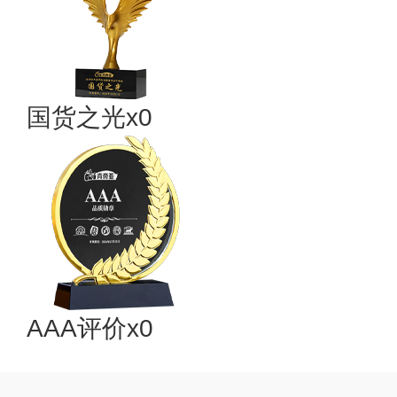
国货之光x0
AAA评价x0