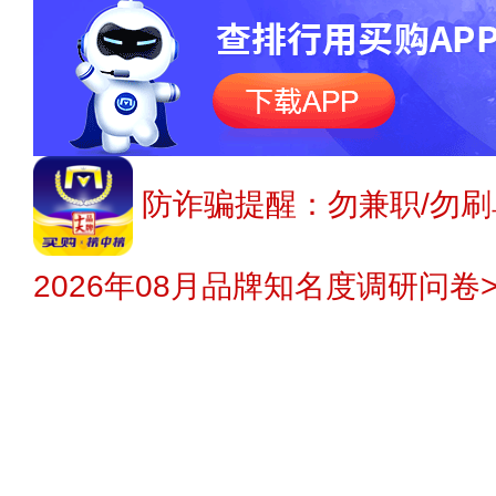
防诈骗提醒：勿兼职/勿刷
2026年08月品牌知名度调研问卷>