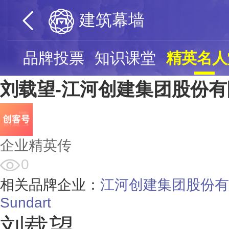
建筑幕墙
页
品牌投票
知识课堂
精英名人
刘载望-江河创建集团股份
企业精英传
0
相关品牌企业：
江河创建集团股份有
Sundart
刘载望