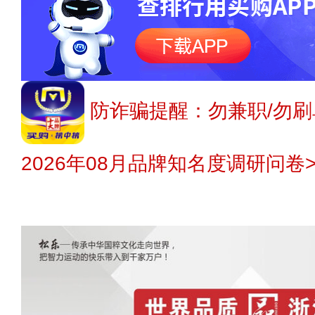
防诈骗提醒：勿兼职/勿刷
2026年08月品牌知名度调研问卷>