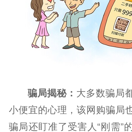
骗局揭秘：
大多数骗局
小便宜的心理，该网购骗局
骗局还盯准了受害人“刚需”