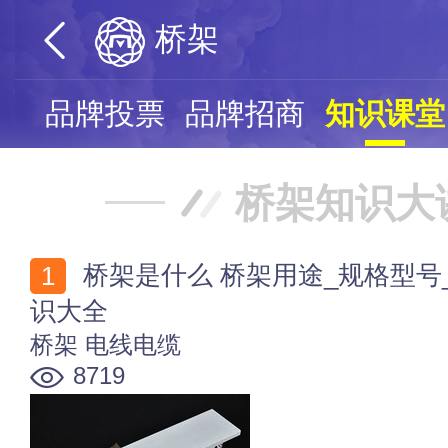
桥架
页
品牌投票
品牌招商
知识课堂
桥架知识大
桥架是什么 桥架用途_规格型号_计算方法_选购_安装知
识大全
桥架
电线电缆
8719