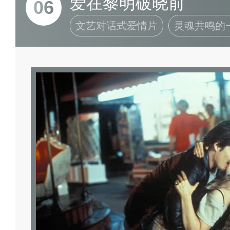
爱在黎明破晓前
06
文艺对话式爱情片
灵魂共鸣的