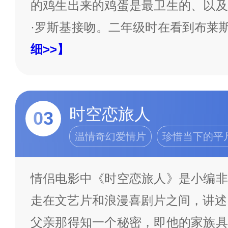
的鸡生出来的鸡蛋是最卫生的、以及
·罗斯基接吻。二年级时在看到布莱
细>>】
时空恋旅人
03
温情奇幻爱情片
珍惜当下的平
情侣电影中《时空恋旅人》是小编非
走在文艺片和浪漫喜剧片之间，讲述
父亲那得知一个秘密，即他的家族具