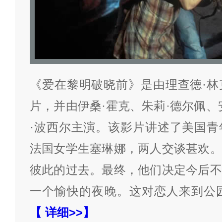
《爱在黎明破晓前》是由理查德·林
片，并由伊桑·霍克、朱莉·德尔佩、
·波西尔主演。该影片讲述了美国青
法国女学生塞琳娜，两人交谈甚欢。
彼此的过去。最终，他们决定今后不
一个愉快的夜晚。这对恋人来到公
【 详细>>】