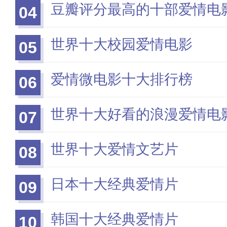
豆瓣评分最高的十部爱情电
04
世界十大校园爱情电影
05
爱情微电影十大排行榜
06
世界十大好看的浪漫爱情电
07
世界十大爱情文艺片
08
日本十大经典爱情片
09
韩国十大经典爱情片
10