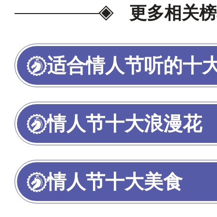
更多相关榜
适合情人节听的十
情人节十大浪漫花
情人节十大美食