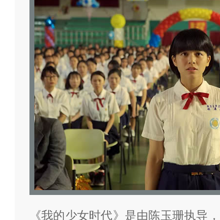
《我的少女时代》是由陈玉珊执导，