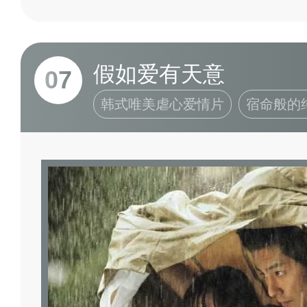
假如爱有天意
07
韩式唯美虐心爱情片
宿命般的