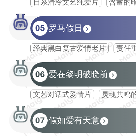
日系清冷文艺纯爱片
含蓄的
05
罗马假日
经典黑白复古爱情老片
责任
06
爱在黎明破晓前
文艺对话式爱情片
灵魂共鸣
07
假如爱有天意