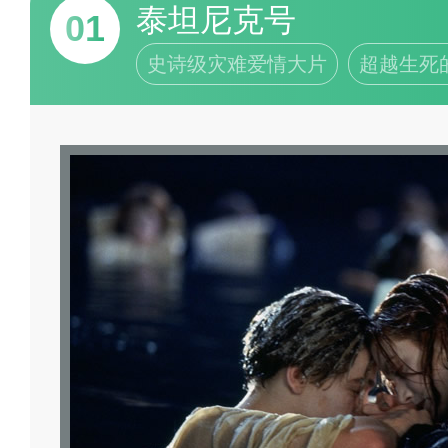
泰坦尼克号
01
史诗级灾难爱情大片
超越生死