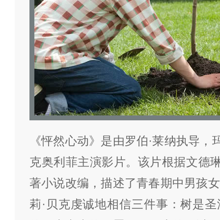
《怦然心动》是由罗伯·莱纳执导，玛
克奥利菲主演影片。该片根据文德琳
著小说改编，描述了青春期中男孩女
莉·贝克虔诚地相信三件事：树是圣