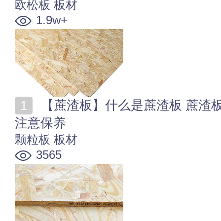
欧松板
板材
1.9w+
【蔗渣板】什么是蔗渣板 蔗渣板怎么样 刨花板家具要
注意保养
颗粒板
板材
3565