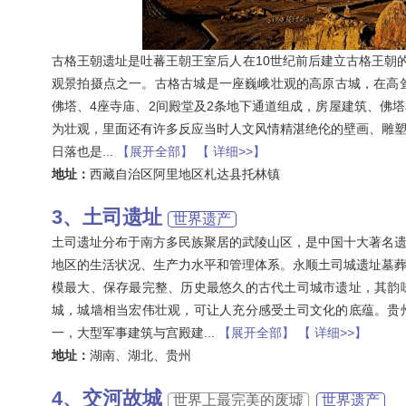
古格王朝遗址是吐蕃王朝王室后人在10世纪前后建立古格王朝
观景拍摄点之一。古格古城是一座巍峨壮观的高原古城，在高耸而
佛塔、4座寺庙、2间殿堂及2条地下通道组成，房屋建筑、佛
为壮观，里面还有许多反应当时人文风情精湛绝伦的壁画、雕
日落也是
...
【展开全部】
【 详细>>】
地址：
西藏自治区阿里地区札达县托林镇
土司遗址
世界遗产
土司遗址分布于南方多民族聚居的武陵山区，是中国十大著名
地区的生活状况、生产力水平和管理体系。永顺土司城遗址墓
模最大、保存最完整、历史最悠久的古代土司城市遗址，其韵
城，城墙相当宏伟壮观，可让人充分感受土司文化的底蕴。贵
一，大型军事建筑与宫殿建
...
【展开全部】
【 详细>>】
地址：
湖南、湖北、贵州
交河故城
世界上最完美的废墟
世界遗产