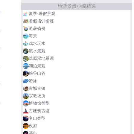
旅游景点小编精选
水洞沟遗址
05
夏季·暑假景观
暑假培训锻炼
避暑省份
广富林遗址
06
海景
戏水玩水
大沽口炮台遗址
07
流水景观
草原湿地景观
湖泊景观
高句丽王城文化遗址
08
峡谷山谷
游泳
周口店北京人遗址博物馆
09
古城古镇
宗教场所
三星堆遗址
10
博物馆类型
古建筑古迹
名山类型
良渚遗址
明城墙遗址公园
夜游
演出