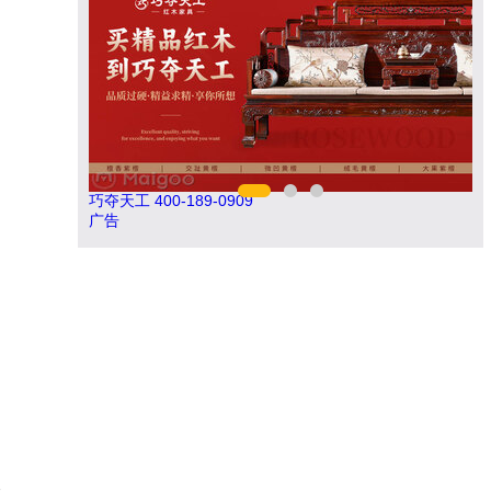
亚通Aton 400-636-1218
南
广告
保