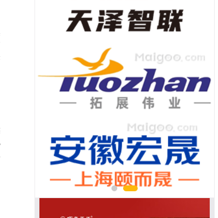
美
高
最
出
族
规
皇
之