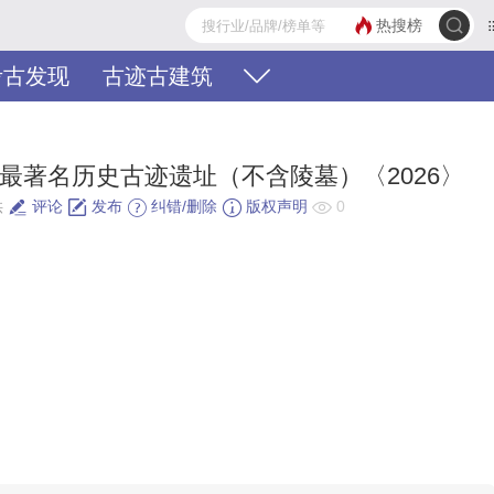
热搜榜
考古发现
古迹古建筑
最著名历史古迹遗址（不含陵墓）〈2026〉
供
评论
发布
纠错/删除
版权声明
0