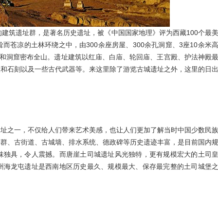
的建筑遗址群，是著名历史遗址，被《中国国家地理》评为西藏100个最
苍凉的土林环绕之中，由300余座房屋、300余孔洞窟、3座10余米
塔和洞窟密布全山。遗址建筑以红庙、白庙、轮回庙、王宫殿、护法神殿
塑和石刻以及一些古代武器等。来这里除了游览古城遗址之外，这里的日
遗址之一，不仅给人们带来艺术美感，也让人们更加了解当时中国少数民
葬群、古街道、古城墙、排水系统、德政碑等历史遗迹丰富，是目前国内
味独具，令人震撼。而唐崖土司城遗址风光独特，更有规模宏大的土司
州海龙屯遗址是西南地区历史最久、规模最大、保存最完整的土司城堡