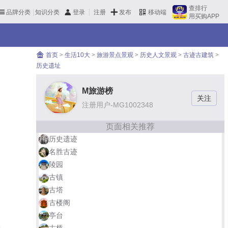
查排行
品牌分类
知识分类
发布
登录
注册
移动端
用买购APP
首页
>
生活10大
>
旅游景点景观
>
历史人文景观
>
古迹古建筑
>
历史遗址
M旅游榜
注册用户-MG1002348
页面相关推荐
历史遗迹
名胜古迹
陵园
古镇
古塔
古楼阁
亭台
古桥