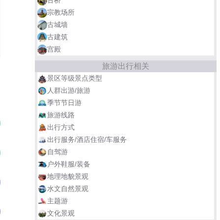
宗教场所
古城墙
古建筑
宫殿
旅游出行相关
景区等级景点类型
人群出游/旅游
季节节日游
旅游线路
圆明园遗址公园
01
出行方式
出行服务/酒店住宿/车服务
自驾游
南京中国近代史遗址博物馆
02
户外鞋服/装备
地理地貌景观
大明宫国家遗址公园
03
水文自然景观
主题游
殷墟国家考古遗址公园
04
文化景观