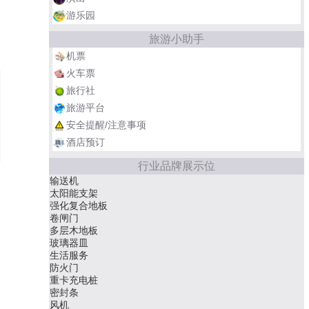
土司遗址
古格王国遗址
游乐园
旅游小助手
汉长安城遗址
交河故城
机票
火车票
旅行社
旅游平台
安全提醒/注意事项
酒店预订
行业品牌展示位
智慧消防
硅橡胶
PVC地板
牙线
隔热服
水电/线材/管材
麻将机
整体家装
桥架
护理床
实木地板