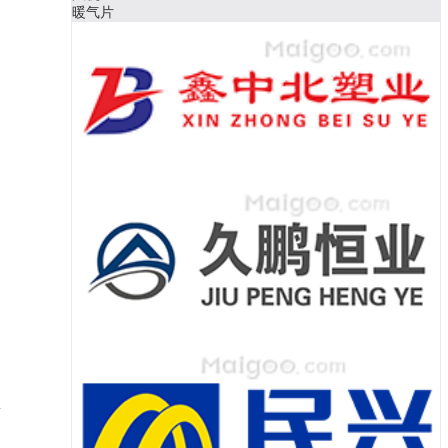
汽车充电桩
富
铜
誉