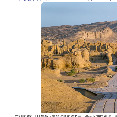
交河故城处于吐鲁番境内的丝绸古道要塞，是车师前国都城，总