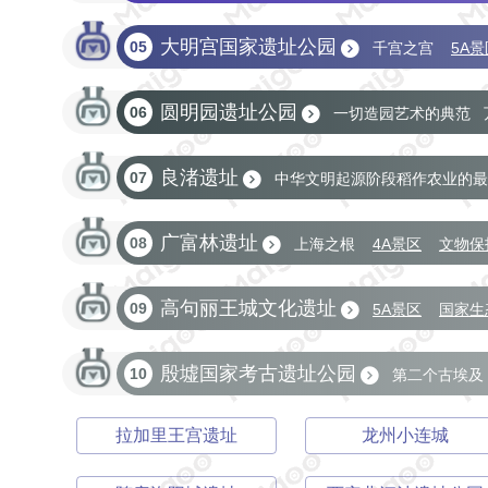
大明宫国家遗址公园
05
千宫之宫
5A景
圆明园遗址公园
06
一切造园艺术的典范
文物保护单位
红色经典景区
国家考古遗址
良渚遗址
07
中华文明起源阶段稻作农业的最
广富林遗址
08
上海之根
4A景区
文物保
高句丽王城文化遗址
09
5A景区
国家生
殷墟国家考古遗址公园
10
第二个古埃及
国家考古遗址公园
拉加里王宫遗址
龙州小连城