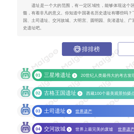
遗址是一个大的范围，有一定区域性，能够体现这个
髓，有着非凡的意义。你知道中国著名历史遗址有哪些吗？
国、土司遗址、交河故城、大明宫、圆明园、良渚遗址、广
史遗址吧。
排排榜
三星堆遗址
01
20世纪人类最伟大的考古发
古格王国遗址
02
西藏100个最美观景拍摄
土司遗址
03
世界遗产
交河故城
04
世界上最完美的废墟
世界遗