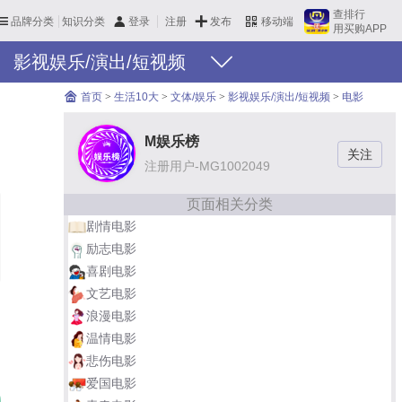
查排行
品牌分类
知识分类
发布
登录
注册
移动端
用买购APP
影视娱乐/演出/短视频
首页
>
生活10大
>
文体/娱乐
>
影视娱乐/演出/短视频
>
电影
M娱乐榜
注册用户-MG1002049
页面相关分类
剧情电影
励志电影
喜剧电影
文艺电影
浪漫电影
温情电影
悲伤电影
爱国电影
熔炉
01