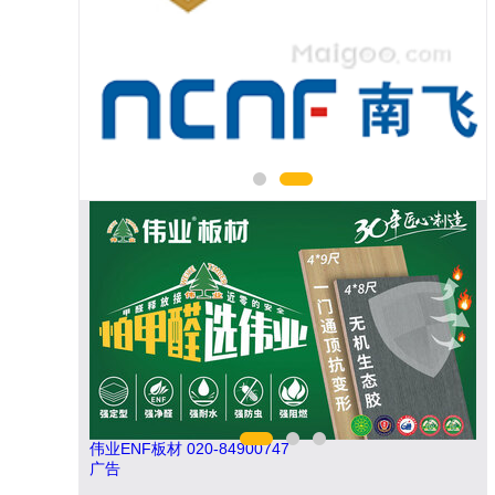
的
是
伟业ENF板材 020-84900747
如
广告