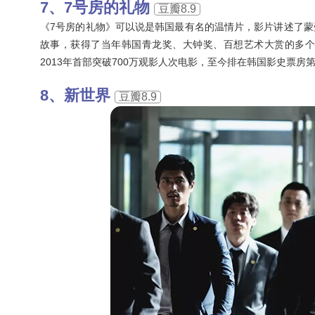
7号房的礼物
豆瓣8.9
《7号房的礼物》可以说是韩国最有名的温情片，影片讲述了
故事，获得了当年韩国青龙奖、大钟奖、百想艺术大赏的多
2013年首部突破700万观影人次电影，至今排在韩国影史票房
新世界
豆瓣8.9