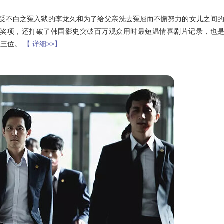
蒙受不白之冤入狱的李龙久和为了给父亲洗去冤屈而不懈努力的女儿之间
个奖项，还打破了韩国影史突破百万观众用时最短温情喜剧片记录，也
第三位。
【 详细>>】