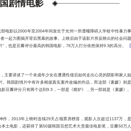
国剧情电影
铝材
水管管道
防火门
整体衣柜
电影以2000年至2004年间发生于光州一所聋哑障碍人学校中性暴力
暖气片
红木家具
动者一起力图揭开背后黑幕的故事。上映后由于该影片所反映出的社会问
母线槽
”，也是豆瓣评分最高的韩国电影，76万人打分依然保持9.3的高分。
床垫
植筋胶
玻璃杯
智慧消防
板材
成，主要讲述了一个未成年少女在遭遇性侵后如何走出心灵的阴影和家人
影片。韩国剧情片中有许多根据真实案件改编的作品，而这部《素媛》则
影豆瓣评分只有两个达到9.3，一部是《熔炉》，另一部就是《素媛》
，2013年上映时连续29天占领票房榜首，观影人次超过1137万，
的本土电影，还获得了第50届韩国百想艺术大赏最佳电影奖，豆瓣50万