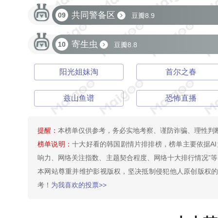
共同警备区
09
豆瓣8.9
寄生虫
10
豆瓣8.8
阳光姐妹淘
首尔之春
兹山鱼谱
恐怖直播
提醒：
本榜单仅供参考，务必实地考察、谨防诈骗、理性判
榜单说明：
十大好看的韩国剧情片排排榜，榜单主要依据A
响力、网络关注指数、主题契合程度、网络十大排行情况”等因
本网站尊重并维护影视版权，坚决抵制侵犯他人原创版权
考！
为我喜欢的投票>>