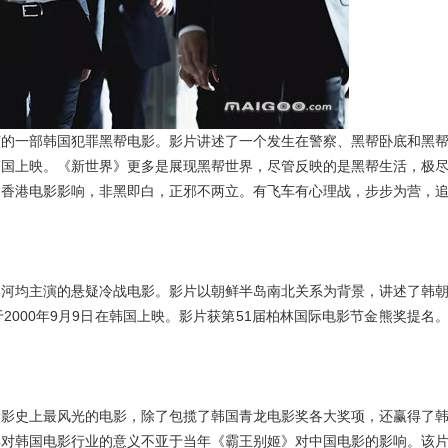
演的一部韩国犯罪黑帮电影。影片讲述了一个发生在警察、黑帮卧底和黑
在韩国上映。《新世界》更多是展现黑帮世界，尽管反映的是黑帮生活，极
受香港电影影响，非黑即白，正邪不两立。有飞车有心理战，步步为营，
申河均主演的悬疑冷战电影。影片以朝鲜半岛南北关系为背景，讲述了韩
000年9月9日在韩国上映。影片获第51届柏林国际电影节金熊奖提名
国影史上最风光的电影，除了包揽了韩国青龙电影奖各大奖项，还赢得了
其对韩国电影行业的意义不亚于当年《霸王别姬》对中国电影的影响。该