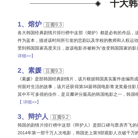
十大韩
熔炉
豆瓣9.3
各大韩国经典剧情片排行榜中这部《熔炉》都是必有的作品，这部
件为蓝本，描述该时间所引发的悲剧以及学校的教师和人权运
受到韩国国家高度关注，故该电影亦被称为“改变韩国国家的影片
详细>>】
素媛
豆瓣9.3
《素媛》是部韩国经典剧情片，该片根据韩国真实案件改编而
何面对生活的故事，该片还获得第34届韩国电影青龙奖最佳
其中不可多得的佳作，是豆瓣评分最高的韩国电影之一，韩国电
【 详细>>】
辩护人
豆瓣9.2
韩国的剧情片排行榜中这部《辩护人》是部口碑与票房齐飞的神作
2014年第一部千万人次电影，韩国史上第9部观影人次破千万