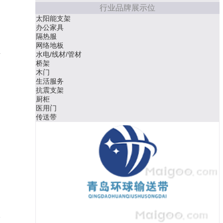
行业品牌展示位
太阳能支架
办公家具
隔热服
网络地板
事
水电/线材/管材
桥架
题
木门
【
生活服务
抗震支架
厨柜
医用门
传送带
如
是
。
是
人