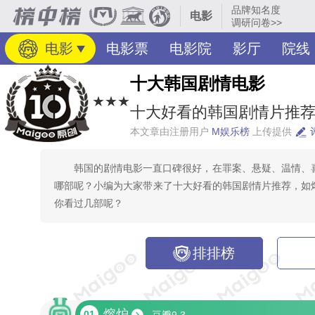
品牌知名度
电影
调研问卷>>
电影
电影票
电影院
影厅
院线
十大韩国剧情电影
★★★
十大好看的韩国剧情片推荐
本文章由注册用户
M娱乐榜
上传提供
韩国的剧情电影一直口碑很好，在罪案、悬疑、温情、
哪部呢？小编为大家带来了十大好看的韩国剧情片推荐，如
你看过几部呢？
排排榜
熔炉
01