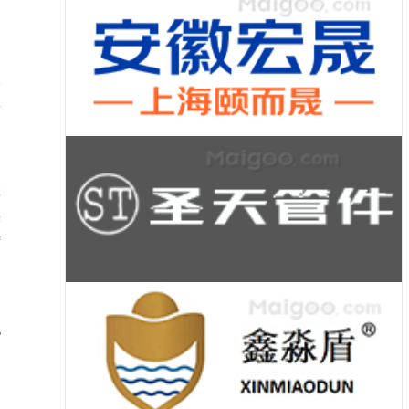
，
农
故
李
实
特
电
巴