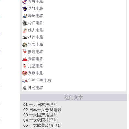
青春电影
悬疑电影
烧脑电影
杀人回忆
02
冷门电影
感人电影
素媛
03
动作电影
冒险电影
7号房的礼物
推理电影
04
爱情电影
儿童电影
寄生虫
05
家庭电影
斗智斗勇电影
我爱你
06
神秘电影
热门文章
辩护人
07
01
十大日本推理片
02
日本十大悬疑电影
03
十大国产推理片
04
十大韩国推理片
恐怖直播
08
05
十大欧美剧情电影