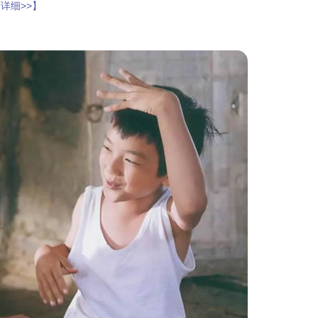
 详细>>】