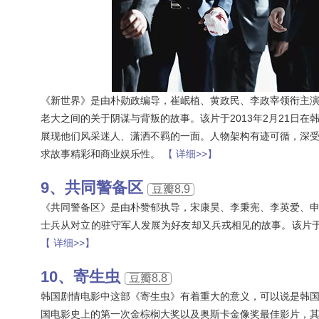
《新世界》是由朴勋政编导，崔岷植、黄政民、李政宰领衔主
老大之间的关于阴谋与背叛的故事。该片于2013年2月21日
展现他们风采迷人、潇洒不羁的一面。人物架构有迹可循，深
求故事精彩和商业娱乐性。
【 详细>>】
共同警备区
豆瓣8.9
《共同警备区》是由朴赞郁执导，宋康昊、李秉宪、李英爱、
士兵从对立的驻守军人发展为好友却又兵戎相见的故事。该片于2
【 详细>>】
寄生虫
豆瓣8.8
韩国剧情电影中这部《寄生虫》有着重大的意义，可以说是韩
国电影史上的第一次金棕榈大奖以及奥斯卡金像奖最佳影片，