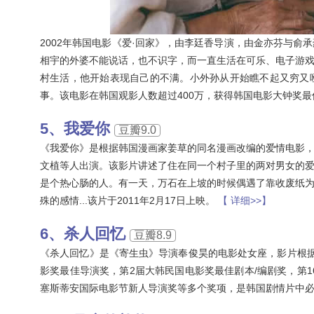
2002年韩国电影《爱·回家》，由李廷香导演，由金亦芬与
相宇的外婆不能说话，也不识字，而一直生活在可乐、电子游
村生活，他开始表现自己的不满。小外孙从开始瞧不起又穷又
事。该电影在韩国观影人数超过400万，获得韩国电影大钟奖
我爱你
豆瓣9.0
《我爱你》是根据韩国漫画家姜草的同名漫画改编的爱情电影
文植等人出演。该影片讲述了住在同一个村子里的两对男女的
是个热心肠的人。有一天，万石在上坡的时候偶遇了靠收废纸
殊的感情...该片于2011年2月17日上映。
【 详细>>】
杀人回忆
豆瓣8.9
《杀人回忆》是《寄生虫》导演奉俊昊的电影处女座，影片根
影奖最佳导演奖，第2届大韩民国电影奖最佳剧本/编剧奖，第1
塞斯蒂安国际电影节新人导演奖等多个奖项，是韩国剧情片中