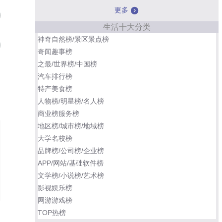
更多
共同警备区
09
生活十大分类
神奇自然榜/景区景点榜
特工
10
奇闻趣事榜
之最/世界榜/中国榜
阳光姐妹淘
兹山鱼谱
汽车排行榜
特产美食榜
我能说
诗
人物榜/明星榜/名人榜
商业榜服务榜
地区榜/城市榜/地域榜
大学名校榜
品牌榜/公司榜/企业榜
APP/网站/基础软件榜
文学榜/小说榜/艺术榜
影视娱乐榜
网游游戏榜
TOP热榜