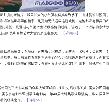
俞承豪主演的亲情片，城里长大的小外孙被妈妈送到乡下，由外婆暂时照顾
戏和溜冰鞋世界里的相宇，刚开始无法适应连游戏机、电池都没有得卖的
哑的外婆，到逐渐与外婆产生浓厚感情的过程，讲述了一个浓浓的亲情
最佳电影奖和百想艺术大赏的最佳电影奖。
【 详细>>】
，由秋昌民执导，李顺载，尹秀晶，宋在浩，金秀美，宋智孝，吴达秀，
爱情故事。每天清晨骑着摩托车送牛奶的金万石嘴边总是挂着脏话，但其
为生，孤独且艰辛的宋怡芬，并在孙女金妍儿的穿针引线下，对她产生了
据韩国的三大未破解的奇案改编而成的，影片先后获得了第2届大韩民国
6届东京电影节亚洲最佳电影奖，第40届大钟奖最佳导演奖，第51届圣
必看的经典之作。
【 详细>>】