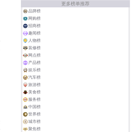
更多榜单推荐
品牌榜
网购榜
招商榜
趣闻榜
人物榜
帮
装修榜
尽
网点榜
追
产品榜
娱乐榜
汽车榜
旅游榜
朝
美食榜
。
服务榜
中国榜
世界榜
城市榜
韩
聚焦榜
片