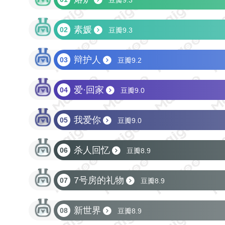
豆瓣9.3
素媛
02
豆瓣9.3
辩护人
03
豆瓣9.2
爱·回家
04
豆瓣9.0
我爱你
05
豆瓣9.0
杀人回忆
06
豆瓣8.9
7号房的礼物
07
豆瓣8.9
新世界
08
豆瓣8.9