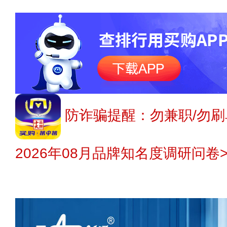
防诈骗提醒：勿兼职/勿刷
2026年08月品牌知名度调研问卷>