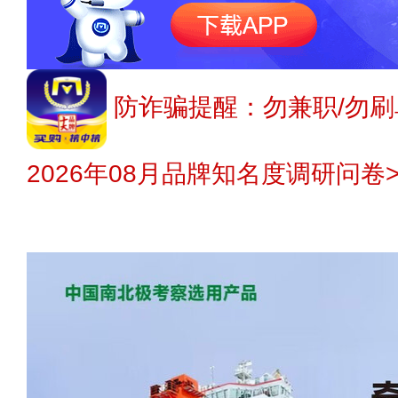
防诈骗提醒：勿兼职/勿刷
2026年08月品牌知名度调研问卷>