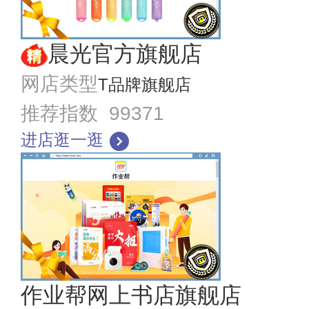
晨光官方旗舰店
网店类型
T品牌旗舰店
推荐指数 99371
进店逛一逛
作业帮网上书店旗舰店