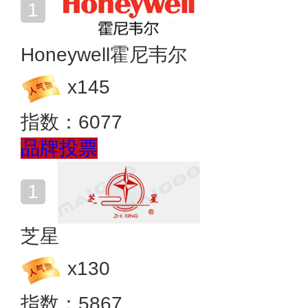
Honeywell霍尼韦尔
x
145
指数：
6077
品牌投票
芝星
x
130
指数：
5867