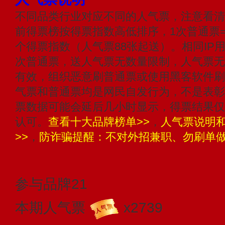
不同品类行业对应不同的人气票，注意看清
前得票榜按得票指数高低排序，1次普通票=
个得票指数（人气票88张起送）。相同IP
次普通票，送人气票无数量限制，人气票无
有效，组织恶意刷普通票或使用黑客软件刷
气票和普通票均是网民自发行为，不是表彰
票数据可能会延后几小时显示，得票结果仅
认可。
查看十大品牌榜单>>
，
人气票说明
>>
，
防诈骗提醒：不对外招兼职、勿刷单做
参与品牌
21
本期人气票
x2739