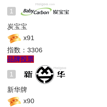
炭宝宝
x
91
指数：
3306
品牌投票
新华牌
x
90