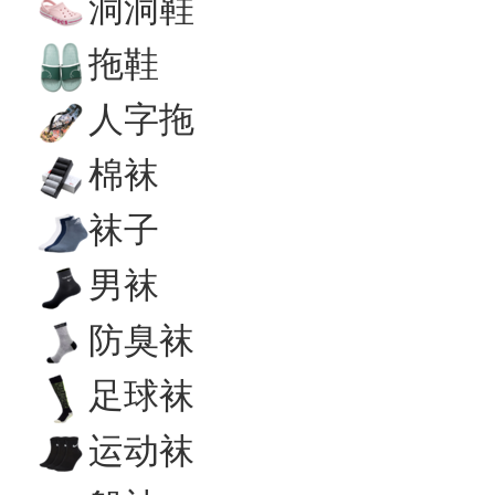
洞洞鞋
拖鞋
人字拖
棉袜
袜子
男袜
防臭袜
足球袜
运动袜