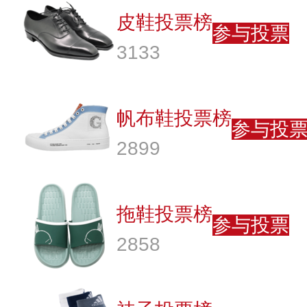
皮鞋投票榜
参与投票
3133
帆布鞋投票榜
参与投
2899
拖鞋投票榜
参与投票
2858