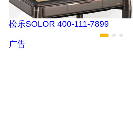
汇迈HUIMAI
广告