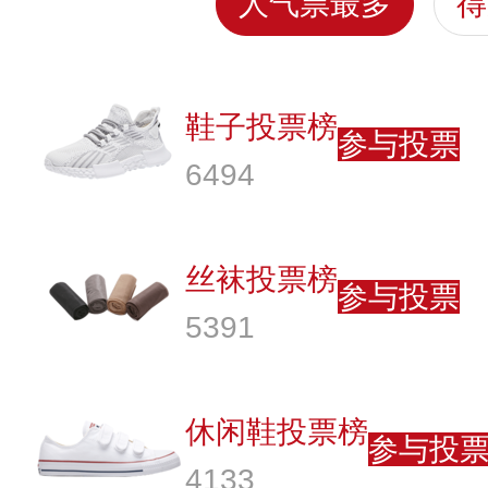
人气票最多
得
鞋子投票榜
参与投票
6494
丝袜投票榜
参与投票
5391
休闲鞋投票榜
参与投
4133