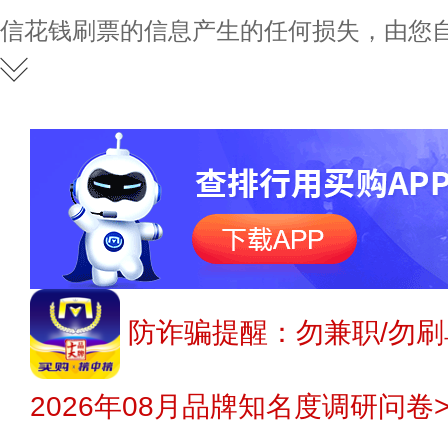
信花钱刷票的信息产生的任何损失，由您
防诈骗提醒：勿兼职/勿刷
2026年08月品牌知名度调研问卷>