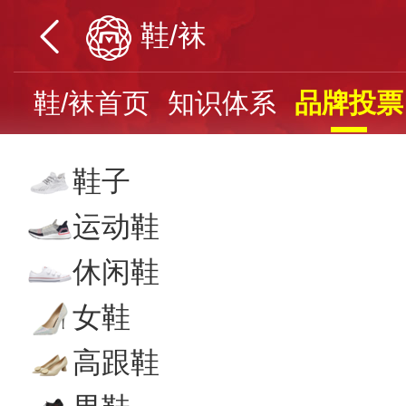
鞋/袜
鞋/袜首页
知识体系
品牌投票
鞋子
运动鞋
休闲鞋
女鞋
高跟鞋