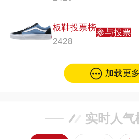
板鞋投票榜
参与投票
2428
加载更
实时人气