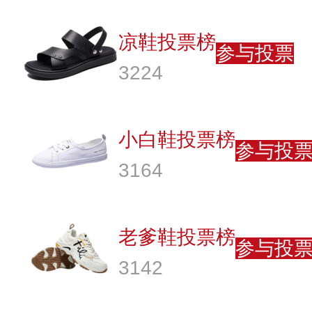
凉鞋投票榜
参与投票
3224
小白鞋投票榜
参与投
3164
老爹鞋投票榜
参与投
3142