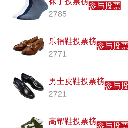
袜子投票榜
参与投票
2785
乐福鞋投票榜
参与投
2771
男士皮鞋投票榜
参与
2721
高帮鞋投票榜
参与投